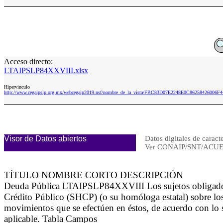
Acceso directo:
LTAIPSLP84XXVIII.xlsx
Hipervinculo
http://www.cegaipslp.org.mx/webcegaip2019.nsf/nombre_de_la_vista/FBC83D07E2248E0C86258426006F4
Visor de Datos abiertos
Datos digitales de caract
Ver CONAIP/SNT/ACUE
TÍTULO NOMBRE CORTO DESCRIPCIÓN
Deuda Pública LTAIPSLP84XXVIII Los sujetos obligados p
Crédito Público (SHCP) (o su homóloga estatal) sobre los
movimientos que se efectúen en éstos, de acuerdo con lo 
aplicable. Tabla Campos