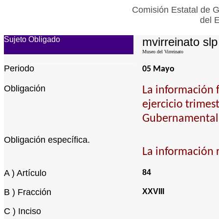
Comisión Estatal de G
del 
Sujeto Obligado
mvirreinato slp
Museo del Virreinato
Periodo
05 Mayo
Obligación
La información 
ejercicio trimes
Gubernamental 
Obligación específica.
La información r
A ) Artículo
84
B ) Fracción
XXVIII
C ) Inciso