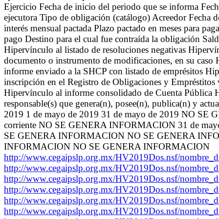
Ejercicio Fecha de inicio del periodo que se informa Fec
ejecutora Tipo de obligación (catálogo) Acreedor Fecha de
interés mensual pactada Plazo pactado en meses para pag
pago Destino para el cual fue contraída la obligación Sal
Hipervínculo al listado de resoluciones negativas Hipervín
documento o instrumento de modificaciones, en su caso H
informe enviado a la SHCP con listado de emprésitos Hi
inscripción en el Registro de Obligaciones y Empréstitos
Hipervínculo al informe consolidado de Cuenta Pública Hi
responsable(s) que genera(n), posee(n), publica(n) y actu
2019 1 de mayo de 2019 31 de mayo de 2019 NO
corriente NO SE GENERA INFORMACION 31 de 
SE GENERA INFORMACION NO SE GENERA INFOR
INFORMACION NO SE GENERA INFORMACION
http://www.cegaipslp.org.mx/HV2019Dos.nsf/nombr
http://www.cegaipslp.org.mx/HV2019Dos.nsf/nombr
http://www.cegaipslp.org.mx/HV2019Dos.nsf/nombr
http://www.cegaipslp.org.mx/HV2019Dos.nsf/nombr
http://www.cegaipslp.org.mx/HV2019Dos.nsf/nombr
http://www.cegaipslp.org.mx/HV2019Dos.nsf/nombr