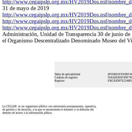
http://www.cegaipslp.org.mx/HV2019Dos.nsf/nombr
31 de mayo de 2019
http://www.cegaipslp.org.mx/HV2019Dos.nsf/nombr
http://www.cegaipslp.org.mx/HV2019Dos.nsf/nombr
http://www.cegaipslp.org.mx/HV2019Dos.nsf/nombr
Administración, Unidad de Transparencia 30 de junio de
el Organismo Descentralizado Denominado Museo del Vi
Tabla de aplicabilidad
6F05B01FE93BF44
Carátula de registro
918AEEB3F4DF785
Registro
FBC83D07E2248E0
La CEGAIP, es un organismo público con autonomía presupuestaria, operativa,
de gestión y de decisión, a la que se encomienda el fomento y la difusión del
derecho de acceso a la información púbica.