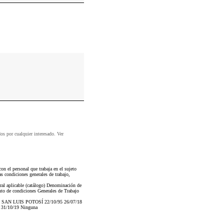
dos por cualquier interesado. Ver
n el personal que trabaja en el sujeto
as condiciones generales de trabajo,
ral aplicable (catálogo) Denominación de
nto de condiciones Generales de Trabajo
AN LUIS POTOSÍ 22/10/95 26/07/18
9 31/10/19 Ninguna