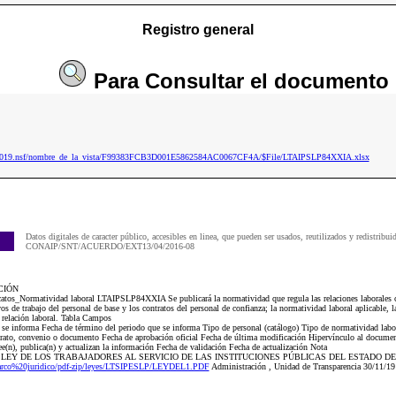
Registro general
Para
Consultar
el documento
ip2019.nsf/nombre_de_la_vista/F99383FCB3D001E5862584AC0067CF4A/$File/LTAIPSLP84XXIA.xlsx
Datos digitales de caracter público, accesibles en linea, que pueden ser usados, reutilizados y redistribui
CONAIP/SNT/ACUERDO/EXT13/04/2016-08
CIÓN
catos_Normatividad laboral LTAIPSLP84XXIA Se publicará la normatividad que regula las relaciones laborales co
os de trabajo del personal de base y los contratos del personal de confianza; la normatividad laboral aplicable, l
 relación laboral. Tabla Campos
e se informa Fecha de término del periodo que se informa Tipo de personal (catálogo) Tipo de normatividad labo
ntrato, convenio o documento Fecha de aprobación oficial Fecha de última modificación Hipervínculo al docume
ee(n), publica(n) y actualizan la información Fecha de validación Fecha de actualización Nota
Local LEY DE LOS TRABAJADORES AL SERVICIO DE LAS INSTITUCIONES PÚBLICAS DEL ESTADO DE S
/marco%20juridico/pdf-zip/leyes/LTSIPESLP/LEYDEL1.PDF
Administración , Unidad de Transparencia 30/11/1