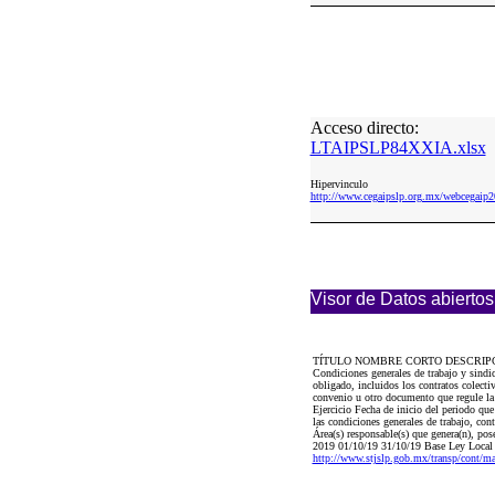
Acceso directo:
LTAIPSLP84XXIA.xlsx
Hipervinculo
http://www.cegaipslp.org.mx/webcega
Visor de Datos abiertos
TÍTULO NOMBRE CORTO DESCRIP
Condiciones generales de trabajo y sindi
obligado, incluidos los contratos colectiv
convenio u otro documento que regule la
Ejercicio Fecha de inicio del periodo qu
las condiciones generales de trabajo, co
Área(s) responsable(s) que genera(n), pos
2019 01/10/19 31/10/19 Base Ley 
http://www.stjslp.gob.mx/transp/cont