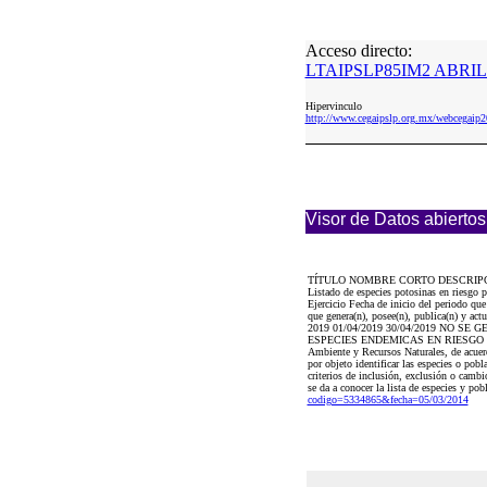
Acceso directo:
LTAIPSLP85IM2 ABRIL 
Hipervinculo
http://www.cegaipslp.org.mx/webcega
Visor de Datos abiertos
TÍTULO NOMBRE CORTO DESCRIP
Listado de especies potosinas en riesg
Ejercicio Fecha de inicio del periodo qu
que genera(n), posee(n), publica(n) y act
2019 01/04/2019 30/04/2019 NO 
ESPECIES ENDEMICAS EN RIESGO EN EL 
Ambiente y Recursos Naturales, de acuer
por objeto identificar las especies o pobl
criterios de inclusión, exclusión o camb
se da a conocer la lista de especies y pob
codigo=5334865&fecha=05/03/2014