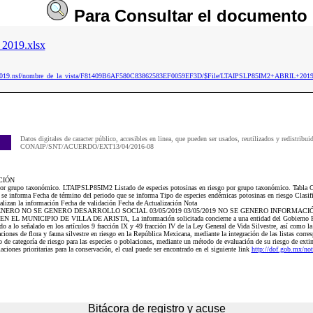
Para
Consultar
el documento
2019.xlsx
ip2019.nsf/nombre_de_la_vista/F81409B6AF580C83862583EF0059EF3D/$File/LTAIPSLP85IM2+ABRIL+2019
Datos digitales de caracter público, accesibles en linea, que pueden ser usados, reutilizados y redistribui
CONAIP/SNT/ACUERDO/EXT13/04/2016-08
CIÓN
o por grupo taxonómico. LTAIPSLP85IM2 Listado de especies potosinas en riesgo por grupo taxonómico. Tabla
e se informa Fecha de término del periodo que se informa Tipo de especies endémicas potosinas en riesgo Clasif
ualizan la información Fecha de validación Fecha de Actualización Nota
SE GENERO NO SE GENERO DESARROLLO SOCIAL 03/05/2019 03/05/2019 NO SE GENERO INFORMAC
MUNICIPIO DE VILLA DE ARISTA, La información solicitada concierne a una entidad del Gobierno Feder
do a lo señalado en los artículos 9 fracción IX y 49 fracción IV de la Ley General de Vida Silvestre, así 
aciones de flora y fauna silvestre en riesgo en la República Mexicana, mediante la integración de las listas corre
io de categoría de riesgo para las especies o poblaciones, mediante un método de evaluación de su riesgo de e
laciones prioritarias para la conservación, el cual puede ser encontrado en el siguiente link
http://dof.gob.mx/not
Bitácora de registro y acuse