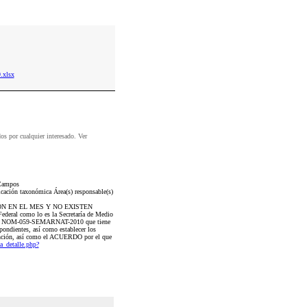
.xlsx
dos por cualquier interesado. Ver
 Campos
icación taxonómica Área(s) responsable(s)
IÓN EN EL MES Y NO EXISTEN
al como lo es la Secretaría de Medio
como la NOM-059-SEMARNAT-2010 que tiene
spondientes, así como establecer los
xtinción, así como el ACUERDO por el que
a_detalle.php?