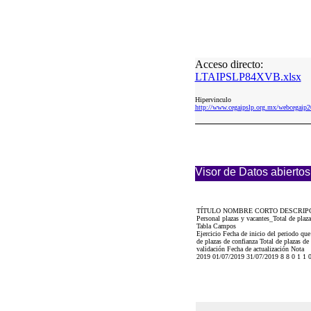
Acceso directo:
LTAIPSLP84XVB.xlsx
Hipervinculo
http://www.cegaipslp.org.mx/webcega
Visor de Datos abiertos
TÍTULO NOMBRE CORTO DESCRIP
Personal plazas y vacantes_Total de pla
Tabla Campos
Ejercicio Fecha de inicio del periodo que
de plazas de confianza Total de plazas de
validación Fecha de actualización Nota
2019 01/07/2019 31/07/2019 8 8 0 1 1 0