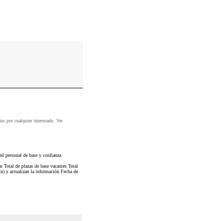
dos por cualquier interesado. Ver
l personal de base y confianza
s Total de plazas de base vacantes Total
(n) y actualizan la información Fecha de