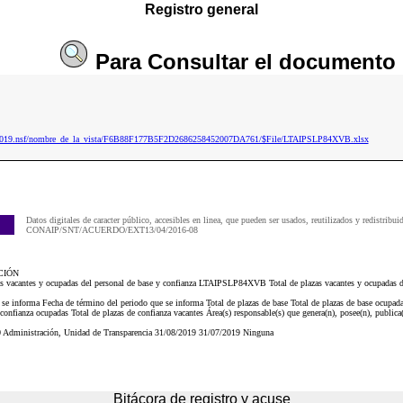
Registro general
Para
Consultar
el documento
ip2019.nsf/nombre_de_la_vista/F6B88F177B5F2D2686258452007DA761/$File/LTAIPSLP84XVB.xlsx
Datos digitales de caracter público, accesibles en linea, que pueden ser usados, reutilizados y redistribui
CONAIP/SNT/ACUERDO/EXT13/04/2016-08
CIÓN
zas vacantes y ocupadas del personal de base y confianza LTAIPSLP84XVB Total de plazas vacantes y ocupadas de
 se informa Fecha de término del periodo que se informa Total de plazas de base Total de plazas de base ocupada
 confianza ocupadas Total de plazas de confianza vacantes Área(s) responsable(s) que genera(n), posee(n), publica
 Administración, Unidad de Transparencia 31/08/2019 31/07/2019 Ninguna
Bitácora de registro y acuse