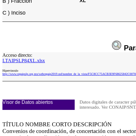
B ) Fracción
XL
C ) Inciso
Pa
Acceso directo:
LTAIPSLP84XL.xlsx
Hipervinculo
http://www.cegaipslp.org.mx/webcegaip2019.nsf/nombre_de_la_vista/F5C8CC75ACB3E9F68625842C007
Visor de Datos abiertos
Datos digitales de caracter pú
interesado. Ver CONAIP/S
TÍTULO NOMBRE CORTO DESCRIPCIÓN
Convenios de coordinación, de concertación con el secto