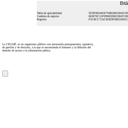
Bit
Tabla de aplicabilidad
5FDF065465E794B58625842C0
Carátula de registro
663670C15F0996D28625842C0
Registro
F5C8CC75ACB3E9F68625842C0
La CEGAIP, es un organismo público con autonomía presupuestaria, operativa,
de gestión y de decisión, a la que se encomienda el fomento y la difusión del
derecho de acceso a la información púbica.