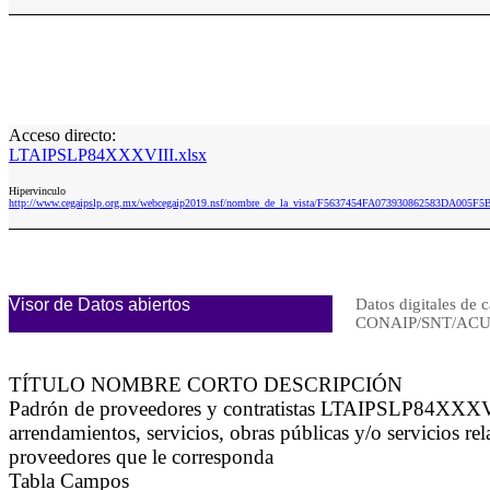
Acceso directo:
LTAIPSLP84XXXVIII.xlsx
Hipervinculo
http://www.cegaipslp.org.mx/webcegaip2019.nsf/nombre_de_la_vista/F5637454FA073930862583DA005F
Visor de Datos abiertos
Datos digitales de c
CONAIP/SNT/ACU
TÍTULO NOMBRE CORTO DESCRIPCIÓN
Padrón de proveedores y contratistas LTAIPSLP84XXXVIII L
arrendamientos, servicios, obras públicas y/o servicios re
proveedores que le corresponda
Tabla Campos