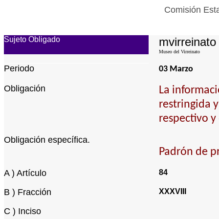
Comisión Esta
Sujeto Obligado
mvirreinato
Museo del Virreinato
Periodo
03 Marzo
Obligación
La informaci
restringida 
respectivo y
Obligación específica.
Padrón de pr
A ) Artículo
84
B ) Fracción
XXXVIII
C ) Inciso