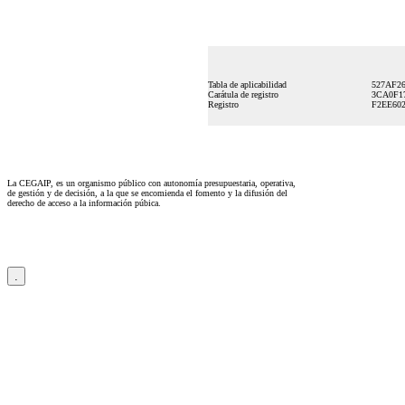
Tabla de aplicabilidad
527AF26
Carátula de registro
3CA0F17
Registro
F2EE602
La CEGAIP, es un organismo público con autonomía presupuestaria, operativa,
de gestión y de decisión, a la que se encomienda el fomento y la difusión del
derecho de acceso a la información púbica.