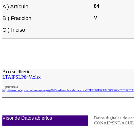
A ) Artículo
84
B ) Fracción
V
C ) Inciso
Acceso directo:
LTAIPSLP84V.xlsx
Hipervinculo
http://www.cegaipslp.org.mx/webcegaip2019.nsf/nombre_de_la_vista/F2EE602D05F6F3498625870200676
Visor de Datos abiertos
Datos digitales de ca
CONAIP/SNT/ACUER