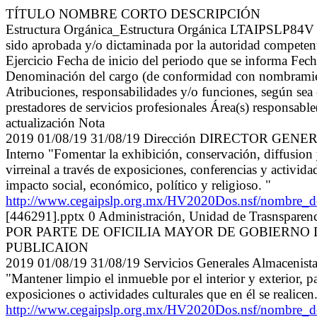
TÍTULO NOMBRE CORTO DESCRIPCIÓN
Estructura Orgánica_Estructura Orgánica LTAIPSLP84V Se d
sido aprobada y/o dictaminada por la autoridad compete
Ejercicio Fecha de inicio del periodo que se informa Fe
Denominación del cargo (de conformidad con nombramien
Atribuciones, responsabilidades y/o funciones, según sea 
prestadores de servicios profesionales Área(s) responsabl
actualización Nota
2019 01/08/19 31/08/19 Dirección DIRECTOR GE
Interno "Fomentar la exhibición, conservación, diffusion y
virreinal a través de exposiciones, conferencias y activi
impacto social, económico, político y religioso. "
http://www.cegaipslp.org.mx/HV2020Dos.nsf/nomb
[446291].pptx 0 Administración, Unidad de Tras
POR PARTE DE OFICILIA MAYOR DE GOBIERNO 
PUBLICAION
2019 01/08/19 31/08/19 Servicios Generales Almac
"Mantener limpio el inmueble por el interior y exterior, p
exposiciones o actividades culturales que en él se realicen.
http://www.cegaipslp.org.mx/HV2020Dos.nsf/nomb