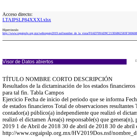
Acceso directo:
LTAIPSLP84XXXI.xlsx
Hipervinculo
http://www.cegaipslp.org.mx/webcegaip2019.nsf/nombre_de_la_vista/F0AD709AD9C213E6862583F3006
Visor de Datos abiertos
D
TÍTULO NOMBRE CORTO DESCRIPCIÓN
Resultados de la dictaminación de los estados financiero
para tal fin. Tabla Campos
Ejercicio Fecha de inicio del periodo que se informa Fec
de estados financieros Total de observaciones resultantes 
contador(a) público(a) independiente que realizó el dict
realizó el dictamen Área(s) responsable(s) que genera(n),
2019 1 de Abril de 2018 30 de abril de 2018 30 de abril
http://www.cegaipslp.org.mx/HV2019Dos.nsf/n