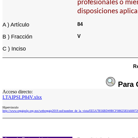
profesionales o mie
disposiciones aplica
A ) Artículo
84
B ) Fracción
V
C ) Inciso
Re
Para
Acceso directo:
LTAIPSLP84V.xlsx
Hipervinculo
http://www.cegaipslp.org.mx/webcegaip2019.nsf/nombre_de_la_vista/EE5A7B56BD49BCF0862583A6007