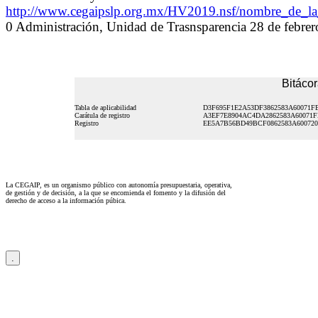
http://www.cegaipslp.org.mx/HV2019.nsf/nombre_de
0 Administración, Unidad de Trasnsparencia 28 de febre
Bitácor
Tabla de aplicabilidad
D3F695F1E2A53DF3862583A60071F
Carátula de registro
A3EF7E8904AC4DA2862583A60071
Registro
EE5A7B56BD49BCF0862583A60072
La CEGAIP, es un organismo público con autonomía presupuestaria, operativa,
de gestión y de decisión, a la que se encomienda el fomento y la difusión del
derecho de acceso a la información púbica.