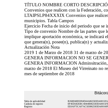
TÍTULO NOMBRE CORTO DESCRIPCI
Convenios que realicen con la Federación, co
LTAIPSLP84XXXIX Convenios que realicen co
municipios. Tabla Campos
Ejercicio Fecha de inicio del periodo que se
Tipo de convenio Nombre de las partes que l
implique aportación económica, se indicará el
que genera(n), posee(n), publica(n) y actuali
Actualización Nota
2019 1 de Marzo de 2018 31 de marzo 
GENERA INFORMACION NO SE GENERA 
GENERA INFORMACION Adminsitración, Unid
marzo de 2018 El Museo del Virreinato no real
mes de septiembre de 2018
Bitácora
Tabla de aplicabilidad
B268D48D5994D44A862583DA0015FA
Carátula de registro
0F4ED582EBC4D64B862583DA0015F
Registro
EE0A973CA07AC5E0862583DA00160F