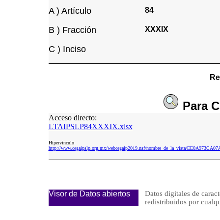
A ) Artículo
84
B ) Fracción
XXXIX
C ) Inciso
Re
Para
C
Acceso directo:
LTAIPSLP84XXXIX.xlsx
Hipervinculo
http://www.cegaipslp.org.mx/webcegaip2019.nsf/nombre_de_la_vista/EE0A973C
Visor de Datos abiertos
Datos digitales de caract
redistribuidos por cu