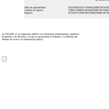
Tabla de aplicabilidad
D525493E16AF743F862583BC007359
Carátula de registro
7E80511D666134F5862583BC00735BE
Registro
ECEA97A7FBC9D1CB862583BC00736
La CEGAIP, es un organismo público con autonomía presupuestaria, operativa,
de gestión y de decisión, a la que se encomienda el fomento y la difusión del
derecho de acceso a la información púbica.