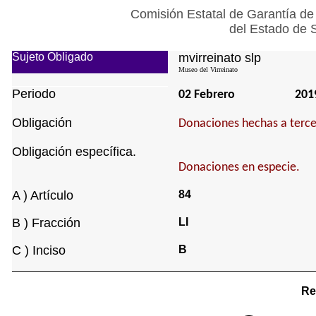
Comisión Estatal de Garantía de
del Estado de 
Sujeto Obligado
mvirreinato slp
Museo del Virreinato
Periodo
02 Febrero
201
Obligación
Donaciones hechas a terce
Obligación específica.
Donaciones en especie.
A ) Artículo
84
B ) Fracción
LI
C ) Inciso
B
Re