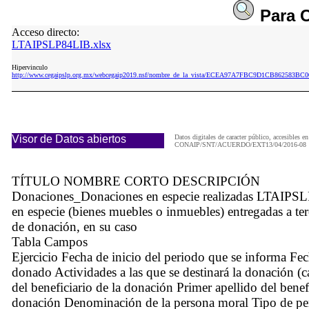
Para
C
Acceso directo:
LTAIPSLP84LIB.xlsx
Hipervinculo
http://www.cegaipslp.org.mx/webcegaip2019.nsf/nombre_de_la_vista/ECEA97A7FBC9D1CB862583BC0
Visor de Datos abiertos
Datos digitales de caracter público, accesibles en
CONAIP/SNT/ACUERDO/EXT13/04/2016-08
TÍTULO NOMBRE CORTO DESCRIPCIÓN
Donaciones_Donaciones en especie realizadas LTAIPSLP
en especie (bienes muebles o inmuebles) entregadas a terc
de donación, en su caso
Tabla Campos
Ejercicio Fecha de inicio del periodo que se informa Fe
donado Actividades a las que se destinará la donación (c
del beneficiario de la donación Primer apellido del benef
donación Denominación de la persona moral Tipo de pers