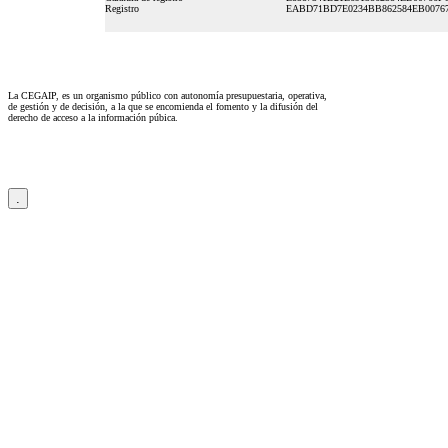
Registro
EABD71BD7E0234BB862584EB0076
La CEGAIP, es un organismo público con autonomía presupuestaria, operativa,
de gestión y de decisión, a la que se encomienda el fomento y la difusión del
derecho de acceso a la información púbica.