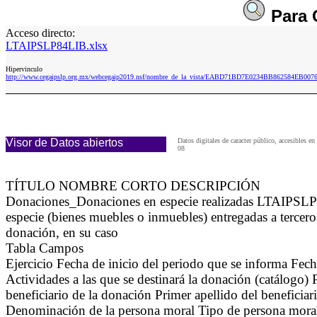
Para
Acceso directo:
LTAIPSLP84LIB.xlsx
Hipervinculo
http://www.cegaipslp.org.mx/webcegaip2019.nsf/nombre_de_la_vista/EABD71BD7E0234BB862584EB007
Visor de Datos abiertos
Datos digitales de caracter público, accesible
08
TÍTULO NOMBRE CORTO DESCRIPCIÓN
Donaciones_Donaciones en especie realizadas LTAIPSLP8
especie (bienes muebles o inmuebles) entregadas a terceros
donación, en su caso
Tabla Campos
Ejercicio Fecha de inicio del periodo que se informa Fec
Actividades a las que se destinará la donación (catálogo) 
beneficiario de la donación Primer apellido del beneficia
Denominación de la persona moral Tipo de persona moral; 