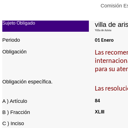
Comisión Es
Sujeto Obligado
villa de ari
Villa de Arista
Periodo
01 Enero
Obligación
Las recomen
internacion
para su ate
Obligación específica.
Las resoluc
A ) Artículo
84
B ) Fracción
XLIII
C ) Inciso