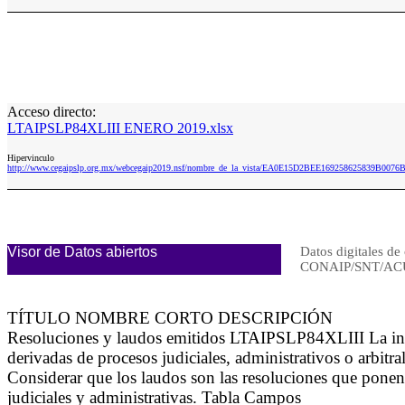
Acceso directo:
LTAIPSLP84XLIII ENERO 2019.xlsx
Hipervinculo
http://www.cegaipslp.org.mx/webcegaip2019.nsf/nombre_de_la_vista/EA0E15D2BEE169258625839B007
Visor de Datos abiertos
Datos digitales de 
CONAIP/SNT/AC
TÍTULO NOMBRE CORTO DESCRIPCIÓN
Resoluciones y laudos emitidos LTAIPSLP84XLIII La infor
derivadas de procesos judiciales, administrativos o arbitr
Considerar que los laudos son las resoluciones que ponen fi
judiciales y administrativas. Tabla Campos