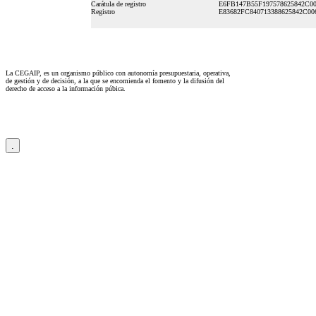
Carátula de registro
E6FB147B55F197578625842C0
Registro
E83682FC840713388625842C00
La CEGAIP, es un organismo público con autonomía presupuestaria, operativa,
de gestión y de decisión, a la que se encomienda el fomento y la difusión del
derecho de acceso a la información púbica.