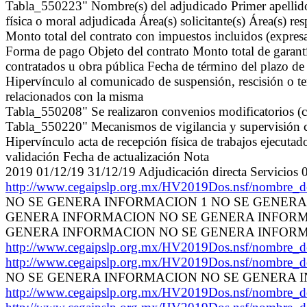
Tabla_550223" Nombre(s) del adjudicado Primer apellido
física o moral adjudicada Área(s) solicitante(s) Área(s) r
Monto total del contrato con impuestos incluidos (expr
Forma de pago Objeto del contrato Monto total de garantía
contratados u obra pública Fecha de término del plazo de 
Hipervínculo al comunicado de suspensión, rescisión o ter
relacionados con la misma
Tabla_550208" Se realizaron convenios modificatorios (ca
Tabla_550220" Mecanismos de vigilancia y supervisión con
Hipervínculo acta de recepción física de trabajos ejecuta
validación Fecha de actualización Nota
2019 01/12/19 31/12/19 Adjudicación directa Serv
http://www.cegaipslp.org.mx/HV2019Dos.nsf/nombre_
NO SE GENERA INFORMACION 1 NO SE GENER
GENERA INFORMACION NO SE GENERA INFORMACIO
GENERA INFORMACION NO SE GENERA INFORMACI
http://www.cegaipslp.org.mx/HV2019Dos.nsf/nombre_
http://www.cegaipslp.org.mx/HV2019Dos.nsf/nombre_
NO SE GENERA INFORMACION NO SE GENERA 
http://www.cegaipslp.org.mx/HV2019Dos.nsf/nombre_