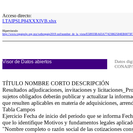
Acceso directo:
LTAIPSLP84XXXIVB.xlsx
Hipervinculo
http://www.cegaipslp.org.mx/webcegaip2019.nsf/nombre_de_la_vista/E58933BA63A77423862584EB007
Visor de Datos abiertos
Datos digi
CONAIP/
TÍTULO NOMBRE CORTO DESCRIPCIÓN
Resultados adjudicaciones, invitaciones y licitaciones_
sujetos obligados deberán publicar y actualizar la informa
que resulten aplicables en materia de adquisiciones, arren
Tabla Campos
Ejercicio Fecha de inicio del periodo que se informa Fec
que lo identifique Motivos y fundamentos legales aplicados
"Nombre completo o razón social de las cotizaciones con