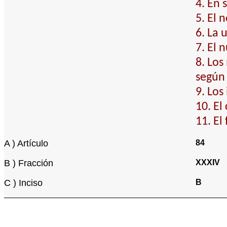
4. En 
5. El 
6. La 
7. El 
8. Los
según
9. Los
10. El
11. El
A ) Artículo
84
B ) Fracción
XXXIV
C ) Inciso
B