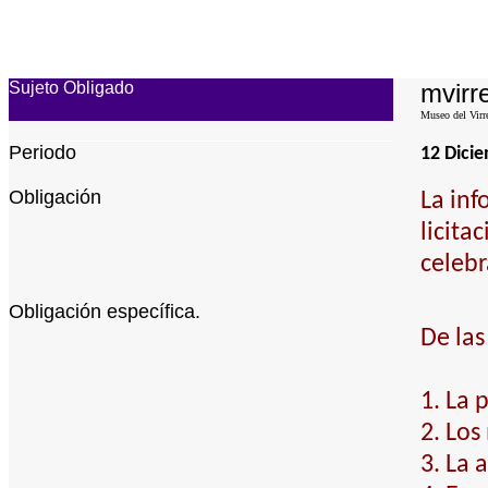
Sujeto Obligado
mvirre
Museo del Virr
Periodo
12 Dici
Obligación
La inf
licita
celebr
Obligación específica.
De las
1. La 
2. Los
3. La 