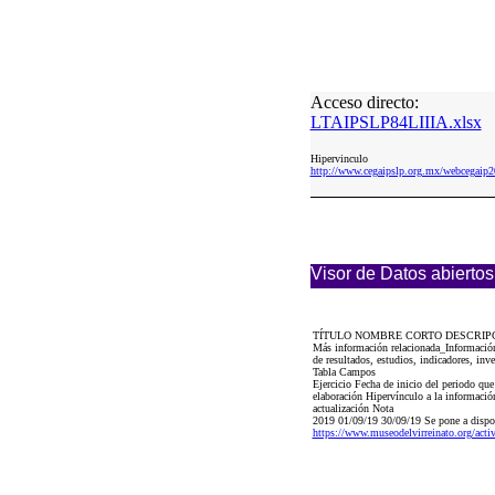
Acceso directo:
LTAIPSLP84LIIIA.xlsx
Hipervinculo
http://www.cegaipslp.org.mx/webcega
Visor de Datos abiertos
TÍTULO NOMBRE CORTO DESCRIP
Más información relacionada_Información 
de resultados, estudios, indicadores, inv
Tabla Campos
Ejercicio Fecha de inicio del periodo qu
elaboración Hipervínculo a la informació
actualización Nota
2019 01/09/19 30/09/19 Se pone a dispo
https://www.museodelvirreinato.org/activ