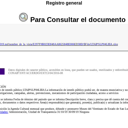
Registro general
Para
Consultar
el documento
ip2019.nsf/nombre_de_la_vista/E297F9B023E848AA8625848E006ED38D/$File/LTAIPSLP84LIIIA.xlsx
Datos digitales de caracter público, accesibles en linea, que pueden ser usados, reutilizados y redistribui
CONAIP/SNT/ACUERDO/EXT13/04/2016-08
CIÓN
de interés público LTAIPSLP84LIIIA La información de interés público podrá ser, de manera enunciativa y no li
estigaciones, campañas, alertas, prevenciones, mecanismos de participación ciudadana, acceso a servicios
e se informa Fecha de término del periodo que se informa Descripción breve, clara y precisa que dé cuenta del c
n, documentos o datos respectivos Área(s) responsable(s) que genera(n), posee(n), publica(n) y actualizan la in
sición la Agenda Cultural mensual que produce, difunde y promueve Museo del Virreinato de Estado de San Lu
idades/
Administración, Unidad de Transparencia 31/10/19 30/09/19 Ninguna