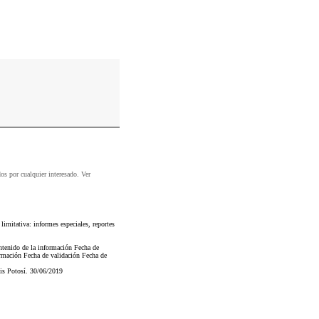
dos por cualquier interesado. Ver
mitativa: informes especiales, reportes
ontenido de la información Fecha de
formación Fecha de validación Fecha de
is Potosí. 30/06/2019