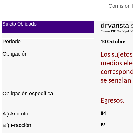
Comisión E
Sujeto Obligado
difvarista 
Sistema DIF Municipal del
Periodo
10 Octubre
Obligación
Los sujetos
medios elec
correspond
se señalan
Obligación específica.
Egresos.
A ) Artículo
84
B ) Fracción
IV