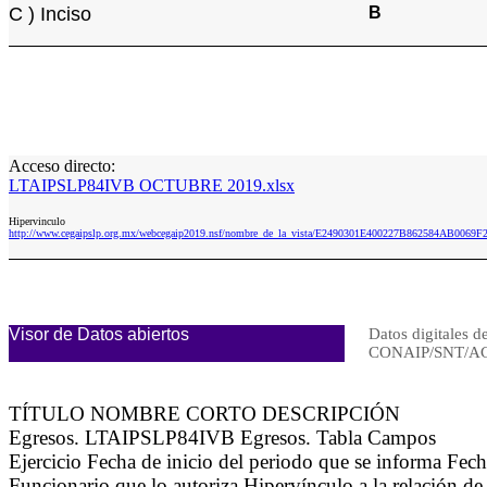
C ) Inciso
B
Acceso directo:
LTAIPSLP84IVB OCTUBRE 2019.xlsx
Hipervinculo
http://www.cegaipslp.org.mx/webcegaip2019.nsf/nombre_de_la_vista/E2490301E400227B862584AB00
Visor de Datos abiertos
Datos digitales d
CONAIP/SNT/AC
TÍTULO NOMBRE CORTO DESCRIPCIÓN
Egresos. LTAIPSLP84IVB Egresos. Tabla Campos
Ejercicio Fecha de inicio del periodo que se informa Fec
Funcionario que lo autoriza Hipervínculo a la relación de 