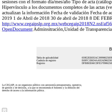
sesiones con el formato día/mes/año Tipo de acta (catálo
Hipervínculo a los documentos completos de las actas (ver
actualizan la información Fecha de validación Fecha de a
2019 1 de Abril de 2018 30 de abril de 2018 8 DE FEB
http://www.cegaipslp.org.mx/webcegaip2018N2.nsf
OpenDocument
Adminsitración,Unidad de Transparencia
B
Tabla de aplicabilidad
059E2EE835AC3999862583
Carátula de registro
E69FC1B634AA92AD86258
Registro
DFBBEE66CDFE579986258
La CEGAIP, es un organismo público con autonomía presupuestaria, operativa,
de gestión y de decisión, a la que se encomienda el fomento y la difusión del
derecho de acceso a la información púbica.