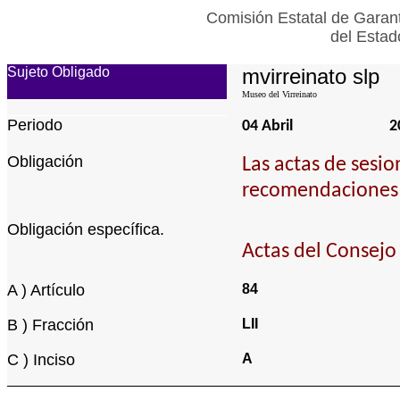
Comisión Estatal de Garant
del Estad
Sujeto Obligado
mvirreinato slp
Museo del Virreinato
Periodo
04 Abril
2
Obligación
Las actas de sesio
recomendaciones q
Obligación específica.
Actas del Consejo
A ) Artículo
84
B ) Fracción
LII
C ) Inciso
A