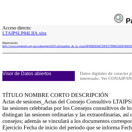
P
Acceso directo:
LTAIPSLP84LIIA.xlsx
Hipervinculo
http://www.cegaipslp.org.mx/webcegaip2019.nsf/nombre_de_la_vista/DFBBEE66CDFE5799862583F4005
Visor de Datos abiertos
Datos digitales de caracter 
interesado. Ver CONAIP/
TÍTULO NOMBRE CORTO DESCRIPCIÓN
Actas de sesiones_Actas del Consejo Consultivo LTAIPSLP
las sesiones celebradas por los Consejos consultivos de lo
distingan las sesiones ordinarias y las extraordinarias, 
consejos; además se vinculará a los documentos corresp
Ejercicio Fecha de inicio del periodo que se informa Fech