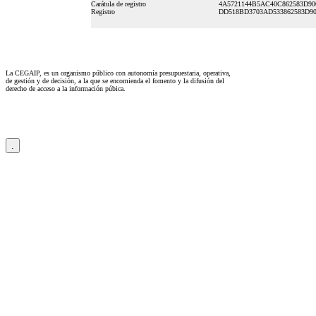
Carátula de registro
4A5721144B5AC40C862583D90
Registro
DD518BD3703AD533862583D9
La CEGAIP, es un organismo público con autonomía presupuestaria, operativa,
de gestión y de decisión, a la que se encomienda el fomento y la difusión del
derecho de acceso a la información púbica.