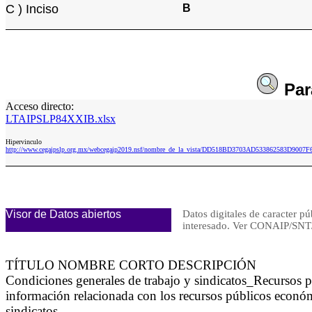
C ) Inciso
B
Pa
Acceso directo:
LTAIPSLP84XXIB.xlsx
Hipervinculo
http://www.cegaipslp.org.mx/webcegaip2019.nsf/nombre_de_la_vista/DD518BD3703AD533862583D9007
Visor de Datos abiertos
Datos digitales de caracter pú
interesado. Ver CONAIP/S
TÍTULO NOMBRE CORTO DESCRIPCIÓN
Condiciones generales de trabajo y sindicatos_Recursos
información relacionada con los recursos públicos económ
sindicatos