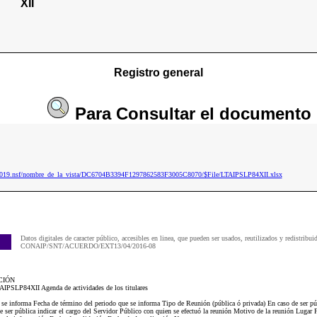
XII
Registro general
Para
Consultar
el documento
p2019.nsf/nombre_de_la_vista/DC6704B3394F1297862583F3005C8070/$File/LTAIPSLP84XII.xlsx
Datos digitales de caracter público, accesibles en linea, que pueden ser usados, reutilizados y redistribui
CONAIP/SNT/ACUERDO/EXT13/04/2016-08
CIÓN
TAIPSLP84XII Agenda de actividades de los titulares
e se informa Fecha de término del periodo que se informa Tipo de Reunión (pública ó privada) En caso de ser pú
 ser pública indicar el cargo del Servidor Público con quien se efectuó la reunión Motivo de la reunión Lugar 