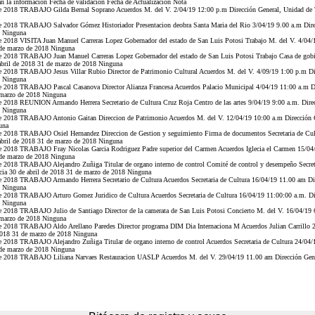
zan la información Fecha de validación Fecha de Actualización Nota
 2018 TRABAJO Gilda Bernal Soprano Acuerdos M. del V. 2/04/19 12:00 p.m Dirección General, Unidad de Tr
 2018 TRABAJO Salvador Gómez Historiador Presentacion deobra Santa Maria del Rio 3/04/19 9.00 a.m Direc
8 Ninguna
 2018 VISITA Juan Manuel Carreras Lopez Gobernador del estado de San Luis Potosi Trabajo M. del V. 4/04/1
 de marzo de 2018 Ninguna
e 2018 TRABAJO Juan Manuel Carreras Lopez Gobernador del estado de San Luis Potosi Trabajo Casa de gobi
abril de 2018 31 de marzo de 2018 Ninguna
 2018 TRABAJO Jesus Villar Rubio Director de Patrimonio Cultural Acuerdos M. del V. 4/09/19 1:00 p.m Dir
8 Ninguna
 2018 TRABAJO Pascal Casanova Director Alianza Francesa Acuerdos Palacio Municipal 4/04/19 11:00 a.m Di
e marzo de 2018 Ninguna
 2018 REUNION Armando Herrera Secretario de Cultura Cruz Roja Centro de las artes 9/04/19 9:00 a.m. Direc
8 Ninguna
 2018 TRABAJO Antonio Gaitan Direccion de Patrimonio Acuerdos M. del V. 12/04/19 10:00 a.m Dirección Ge
una
 2018 TRABAJO Osiel Hernandez Direccion de Gestion y seguimiento Firma de documentos Secretaria de Cul
abril de 2018 31 de marzo de 2018 Ninguna
 2018 TRABAJO Fray Nicolas Garcia Rodriguez Padre superior del Carmen Acuerdos Iglecia el Carmen 15/04/
 de marzo de 2018 Ninguna
 2018 TRABAJO Alejandro Zuñiga Titular de organo interno de control Comité de control y desempeño Secret
cia 30 de abril de 2018 31 de marzo de 2018 Ninguna
 2018 TRABAJO Armando Herrera Secretario de Cultura Acuerdos Secretaria de Cultura 16/04/19 11.00 am Dir
8 Ninguna
 2018 TRABAJO Arturo Gomez Juridico de Cultura Acuerdos Secretaria de Cultura 16/04/19 11:00:00 a.m. Dir
8 Ninguna
 2018 TRABAJO Julio de Santiago Director de la camerata de San Luis Potosi Concierto M. del V. 16/04/19 
e marzo de 2018 Ninguna
 2018 TRABAJO Aldo Arellano Paredes Director programa DIM Dia Internaciona M Acuerdos Julian Carrillo 2
 2018 31 de marzo de 2018 Ninguna
 2018 TRABAJO Alejandro Zuñiga Titular de organo interno de control Acuerdos Secretaria de Cultura 24/04/
 de marzo de 2018 Ninguna
e 2018 TRABAJO Liliana Narvaes Restauracion UASLP Acuerdos M. del V. 29/04/19 11.00 am Dirección Genera