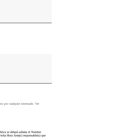
dos por cualquier interesado. Ver
blica se deberá señalar el Nombre
Fecha Hora Área(s) responsable(s) que