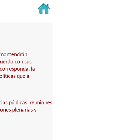
y mantendrán
cuerdo con sus
 corresponda, la
líticas que a
cias públicas, reuniones
iones plenarias y