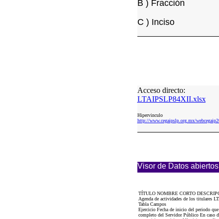
B ) Fracción
C ) Inciso
Acceso directo:
LTAIPSLP84XII.xlsx
Hipervinculo
http://www.cegaipslp.org.mx/webcegai
Visor de Datos abiertos
TÍTULO NOMBRE CORTO DESCRIP
Agenda de actividades de los titulares L
Tabla Campos
Ejercicio Fecha de inicio del periodo qu
completo del Servidor Público En caso de