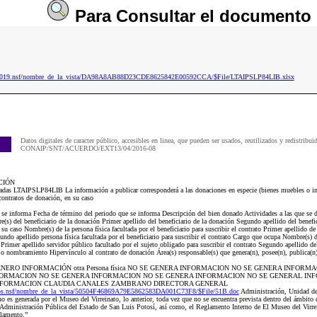
Para
Consultar
el documento
ip2019.nsf/nombre_de_la_vista/DA98A8AB88D23CDE8625842E00592CCA/$File/LTAIPSLP84LIB.xlsx
Datos digitales de caracter público, accesibles en linea, que pueden ser usados, reutilizados y redistribui
CONAIP/SNT/ACUERDO/EXT13/04/2016-08
CIÓN
das LTAIPSLP84LIB La información a publicar corresponderá a las donaciones en especie (bienes muebles o inmu
contratos de donación, en su caso
 se informa Fecha de término del periodo que se informa Descripción del bien donado Actividades a las que se d
re(s) del beneficiario de la donación Primer apellido del beneficiario de la donación Segundo apellido del benef
 caso Nombre(s) de la persona física facultada por el beneficiario para suscribir el contrato Primer apellido de l
gundo apellido persona física facultada por el beneficiario para suscribir el contrato Cargo que ocupa Nombre(s) d
 Primer apellido servidor público facultado por el sujeto obligado para suscribir el contrato Segundo apellido de
o o nombramiento Hipervínculo al contrato de donación Área(s) responsable(s) que genera(n), posee(n), publica(n
E GENERO INFORMACIÓN otra Persona física NO SE GENERA INFORMACION NO SE GENERA INFOR
FORMACION NO SE GENERA INFORMACION NO SE GENERA INFORMACION NO SE GENERAL IN
NFORMACION CLAUDIA CANALES ZAMBRANO DIRECTORA GENERAL
os.nsf/nombre_de_la_vista/50504F46869A79E5862583DA001C73F8/$File/51B.doc
Administración, Unidad de
 no es generada por el Museo del Virreinato, lo anterior, toda vez que no se encuentra prevista dentro del ámbito
 Administración Pública del Estado de San Luis Potosí, así como, el Reglamento Interno de El Museo del Virrei
lamento.”