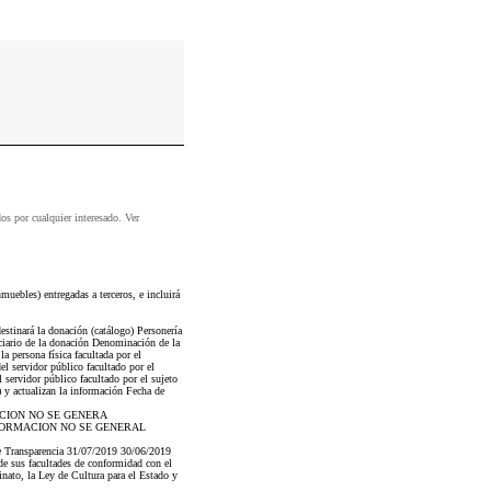
dos por cualquier interesado. Ver
ebles) entregadas a terceros, e incluirá
estinará la donación (catálogo) Personería
iciario de la donación Denominación de la
a persona física facultada por el
el servidor público facultado por el
l servidor público facultado por el sujeto
) y actualizan la información Fecha de
MACION NO SE GENERA
FORMACION NO SE GENERAL
 Transparencia 31/07/2019 30/06/2019
 de sus facultades de conformidad con el
nato, la Ley de Cultura para el Estado y