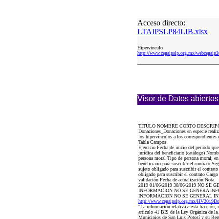
Acceso directo:
LTAIPSLP84LIB.xlsx
Hipervinculo
http://www.cegaipslp.org.mx/webcega
Visor de Datos abiertos
TÍTULO NOMBRE CORTO DESCRIP
Donaciones_Donaciones en especie realiza
los hipervínculos a los correspondientes 
Tabla Campos
Ejercicio Fecha de inicio del periodo que
jurídica del beneficiario (catálogo) Nomb
persona moral Tipo de persona moral; en su
beneficiario para suscribir el contrato Se
sujeto obligado para suscribir el contrato
obligado para suscribir el contrato Carg
validación Fecha de actualización Nota
2019 01/06/2019 30/06/2019 NO S
INFORMACION NO SE GENERA IN
INFORMACION NO SE GENERAL I
http://www.cegaipslp.org.mx/HV2019D
“La información relativa a esta fracción,
artículo 41 BIS de la Ley Orgánica de la
Municipios de San Luis Potosí y su Reg