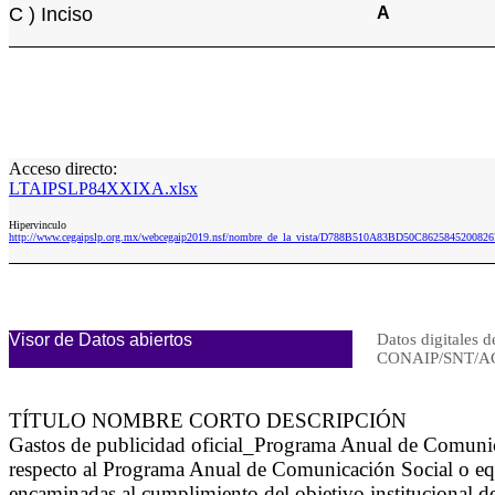
C ) Inciso
A
Acceso directo:
LTAIPSLP84XXIXA.xlsx
Hipervinculo
http://www.cegaipslp.org.mx/webcegaip2019.nsf/nombre_de_la_vista/D788B510A83BD50C86258452008
Visor de Datos abiertos
Datos digitales d
CONAIP/SNT/A
TÍTULO NOMBRE CORTO DESCRIPCIÓN
Gastos de publicidad oficial_Programa Anual de Comuni
respecto al Programa Anual de Comunicación Social o equ
encaminadas al cumplimiento del objetivo institucional de