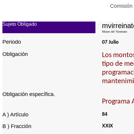
Comisión 
Sujeto Obligado
mvirreinat
Museo del Virreinato
Periodo
07 Julio
Obligación
Los montos
tipo de me
programaci
mantenimi
Obligación específica.
Programa A
A ) Artículo
84
B ) Fracción
XXIX