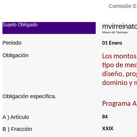
Comisión Es
Sujeto Obligado
mvirreinato
Museo del Virreinato
Periodo
01 Enero
Obligación
Los montos 
tipo de med
diseño, pro
dominio y 
Obligación específica.
Programa A
A ) Artículo
84
B ) Fracción
XXIX