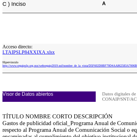
C ) Inciso
A
Acceso directo:
LTAIPSLP84XXIXA.xlsx
Hipervinculo
http://www.cegaipslp.org.mx/webcegaip2019.nsf/nombre_de_la_vista/D5F602D0BF79D4AA862583A7006
Visor de Datos abiertos
Datos digitales de
CONAIP/SNT/AC
TÍTULO NOMBRE CORTO DESCRIPCIÓN
Gastos de publicidad oficial_Programa Anual de Comuni
respecto al Programa Anual de Comunicación Social o equ
encaminadas al cumplimiento del objetivo institucional de