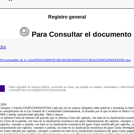
Registro general
Para
Consultar
el documento
lsx
aip2019.nsf/nombre_de_la_vista/D3E2012BD0187ABC862583A9005FF5CF/$File/LTAIPSLP84XXXVIIA.xlsx
Datos digitales de caracter público, accesibles en linea, que pueden ser usados, reutilizados y redistribui
CONAIP/SNT/ACUERDO/EXT13/04/2016-08
CIÓN
Concepto y Partida LTAIPSLP84XXXVIIA Cada uno de los sujetos obligados debe publicar y actualizar la inform
n cumplimiento de la Ley General de Contabilidad Gubernamental, el Acuerdo por el que se emite el Marco C
 2009 y demás normatividad aplicable. Tabla Campos
e se informa Fecha de término del periodo que se informa Clave del capítulo, con base en la clasificación econó
sto Clave de la partida, con base en la clasificación económica del gasto Denominación del capítulo, concepto o p
apítulo, concepto o partida; con base en la clasificación económica del gasto Gasto modificado por capítulo, co
comprometido por capítulo, concepto o partida; con base en la clasificación económica de gasto Gasto devengado
sto Gasto ejercido por capítulo, concepto o partida con base en la clasificación económica del gasto Gasto pagad