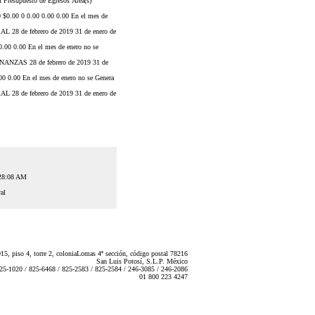
el Presupuesto de Egresos Área(s)
0.00 0 0.00 0.00 0.00 En el mes de
8 de febrero de 2019 31 de enero de
0 0.00 En el mes de enero no se
NZAS 28 de febrero de 2019 31 de
0.00 En el mes de enero no se Genera
8 de febrero de 2019 31 de enero de
:28:08 AM
al
5, piso 4, torre 2, coloniaLomas 4ª sección, código postal 78216
San Luis Potosí, S.L.P. México
825-1020 / 825-6468 / 825-2583 / 825-2584 / 246-3085 / 246-2086
01 800 223 4247