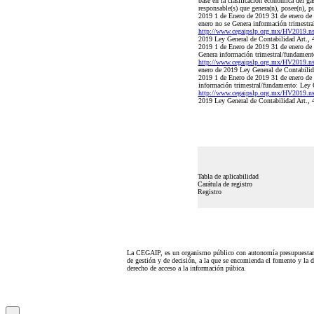
base en la clasificación económica del ga
responsable(s) que genera(n), posee(n), p
2019 1 de Enero de 2019 31 de enero
enero no se Genera información trimestr
http://www.cegaipslp.org.mx/HV2019.
2019 Ley General de Contabilidad Art., 
2019 1 de Enero de 2019 31 de enero 
Genera información trimestral/fundament
http://www.cegaipslp.org.mx/HV2019.
enero de 2019 Ley General de Contabilid
2019 1 de Enero de 2019 31 de enero 
información trimestral/fundamento: Ley 
http://www.cegaipslp.org.mx/HV2019.
2019 Ley General de Contabilidad Art., 
Tabla de aplicabilidad
Carátula de registro
Registro
La CEGAIP, es un organismo público con autonomía presupuestari
de gestión y de decisión, a la que se encomienda el fomento y la d
derecho de acceso a la información púbica.