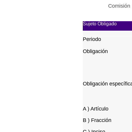
Comisión 
Sujeto Obligado
Periodo
Obligación
Obligación específic
A ) Artículo
B ) Fracción
C ) Inciso