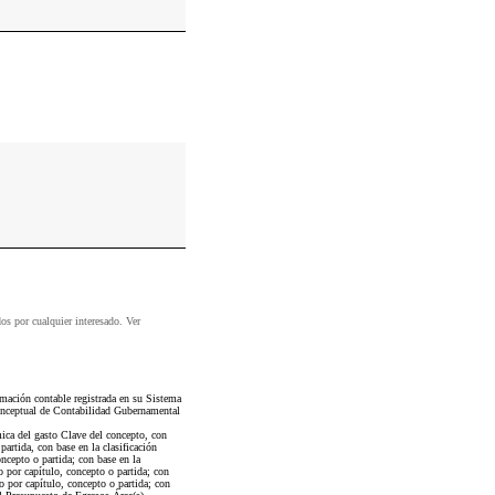
dos por cualquier interesado. Ver
ación contable registrada en su Sistema
onceptual de Contabilidad Gubernamental
mica del gasto Clave del concepto, con
artida, con base en la clasificación
ncepto o partida; con base en la
 por capítulo, concepto o partida; con
o por capítulo, concepto o partida; con