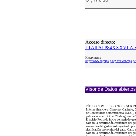
Acceso directo:
LTAIPSLP84XXXVIIA.x
Hipervinculo
http://www.cegaipslp.org.mx/webceg
Visor de Datos abiertos
TÍTULO NOMBRE CORTO DESCRIP
Informe financiero_Gasto por Capítulo, 
de Contabilidad Gubernamental (SCG), e
publicado en el DOF el 20 de agosto de
Ejercicio Fecha de inicio del periodo qu
base en la clasificación económica del ga
económica del gasto Gasto aprobado por c
clasificación económica del gasto Gasto 
base en la clasificación económica del ga