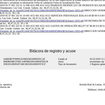
sto Justificación de la modificación del presupuesto, en su caso Hipervínculo al Estado analítico del ejercicio d
ublica(n) y actualizan la información Fecha de validación Fecha de Actualización Nota
 de 2019 05 37 001 232 01 12 098 4152 098 4152 4152 INGRESOS PROPIOS LEY DE INGRESOS $22,420.00 $
al/fundamento: Ley Gral. Contab. Gubern. Art. 46,47,51,52,56, 58
nsf/nombre_de_la_vista/DC24AF182782A116862583A9005FD664/$File/Enero+2019.pdf
DIRECCION GENERAL 2
46,47,51,52. 56 y 58
de 2019 05 37 001 232 01 10 001 4152 001 4152 4152 SERVICIOS PERSONALES $326,413.00 $0.00 0 0.00 0.0
o: Ley Gral. Contab. Gubern. Art. 46,47,51,52,56, 58
nsf/nombre_de_la_vista/DC24AF182782A116862583A9005FD664/$File/Enero+2019.pdf
SECRETARIA DE FINA
ad Art., 46,47,51,52. 56 y 58
de 2019 05 37 001 232 01 11 003 4152 003 4152 4152 GASTOS DE OPERACIÓN $62,977.87 $0.00 0 0.00 0.00 
Gral. Contab. Gubern. Art. 46,47,51,52,56, 58
nsf/nombre_de_la_vista/DC24AF182782A116862583A9005FD664/$File/Enero+2019.pdf
DIRECCION GENERAL 2
46,47,51,52. 56 y 58
Bitácora de registro y acuse
6AB83B7F09992A55862583A9005FECAF
Creado el
02/22/2019 11
B8DBD4BCFDECA4E9862583A9005FEECB
Autor
mvirreinato slp
D3E2012BD0187ABC862583A9005FF5CF
Tipo de documento
1 Registro gener
a, operativa,
Avenida Real de Lomas, 101
ifusión del
Teléfonos: (444) 