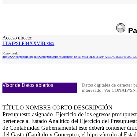
Pa
Acceso directo:
LTAIPSLP84XXVIB.xlsx
Hipervinculo
http://www.cegaipslp.org.mx/webcegaip2019.nsf/nombre_de_la_vista/D12618108472B9AC862584F00076
Visor de Datos abiertos
Datos digitales de caracter p
interesado. Ver CONAIP/
TÍTULO NOMBRE CORTO DESCRIPCIÓN
Presupuesto asignado_Ejercicio de los egresos presupue
pertenece al Estado Analítico del Ejercicio del Presupue
de Contabilidad Gubernamental éste deberá contener única
del Gasto (Capítulo y Concepto), el hipervínculo al Esta