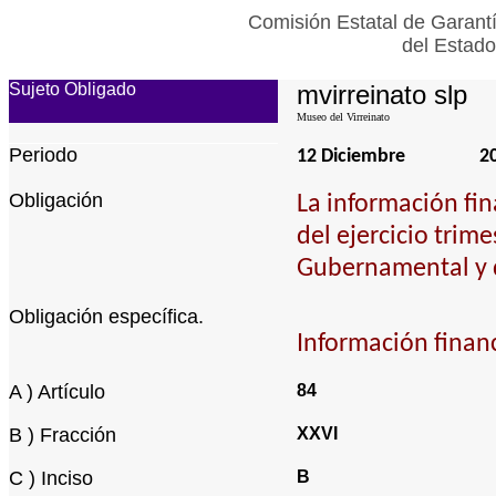
Comisión Estatal de Garantí
del Estado
Sujeto Obligado
mvirreinato slp
Museo del Virreinato
Periodo
12 Diciembre
2
Obligación
La información fin
del ejercicio trim
Gubernamental y 
Obligación específica.
Información financ
A ) Artículo
84
B ) Fracción
XXVI
C ) Inciso
B