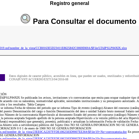
Registro general
Para
Consultar
el documento
ip2019.nsf/nombre_de_la_vista/CCB8163E5D23411E8625842C0069D69A/$File/LTAIPSLP84XIX.xlsx
Datos digitales de caracter público, accesibles en linea, que pueden ser usados, reutilizados y redistribui
CONAIP/SNT/ACUERDO/EXT13/04/2016-08
CIÓN
AIPSLP84XIX Se publicarán los avisos, invitaciones y/o convocatorias que emita para ocupar cualquier tipo de
e acuerdo con su naturaleza, normatividad aplicable, necesidades institucionales y su presupuesto autorizado. A
cción y los resultados. Tabla Campos
e se informa Fecha de término del periodo que se informa Tipo de evento (catálogo) Alcance del concurso (catálo
el puesto Denominación del cargo o función Denominación del área o unidad Salario bruto mensual Salario net
viso Número de la convocatoria Hipervínculo al documento Estado del proceso del concurso (catálogo) Número t
 la persona aceptada Segundo apellido de la persona aceptada Hipervínculo a la versión pública del acta Hipervín
rea(s) responsable(s) que genera(n), posee(n), publica(n) y actualizan la información Fecha de validación Fecha 
toria Abierto solo a servidores(as) públicos del Sujeto Otro NO SE GENERA INFORMACION NO SE G
MACION 0 0 1 de enero de 1900 NO SE GENERA INFORMACION
os.nsf/nombre_de_la_vista/23EE0CA2207FFDE1862583D9007EE364/$File/19+No+convocatoria.doc
En proc
 SE GENERA INFORMACION
os.nsf/nombre_de_la_vista/23EE0CA2207FFDE1862583D9007EE364/$File/19+No+convocatoria.doc