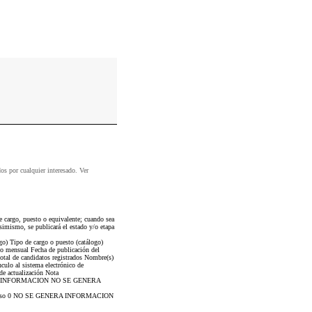
dos por cualquier interesado. Ver
 cargo, puesto o equivalente; cuando sea
simismo, se publicará el estado y/o etapa
go) Tipo de cargo o puesto (catálogo)
o mensual Fecha de publicación del
otal de candidatos registrados Nombre(s)
culo al sistema electrónico de
de actualización Nota
ENERA INFORMACION NO SE GENERA
eso 0 NO SE GENERA INFORMACION