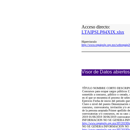
Acceso directo:
LTAIPSLP84XIX.xlsx
Hipervinculo
http://www.cegaipslp.org.mx/webcega
Visor de Datos abiertos
TÍTULO NOMBRE CORTO DESCRIP
Concursos para ocupar cargos públicos LT
sometido a concurso, público o cerrado, d
en el que se encuentra el proceso de sele
Ejercicio Fecha de inicio del periodo qu
Clave o nivel del puesto Denominación d
concurso, convocatoria, invitación y/o a
de la persona aceptada Primer apellido de
convocatorias y/o concursos, en su caso Á
2019 01/06/2019 30/06/2019 convoca
INFORMACION NO SE GENERA INFOR
http://www.cegaipslp.org.mx/HV2019D
NO SE GENERA INFORMACION NO
http://www.cegaipslp.org.mx/HV2019D