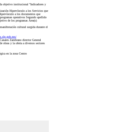
a objetivo institucional "Indicadores y
ización Hipervínculo a los Servicios que
 Hipervínculo a los documentos que
s programas operativos Segundo apellido
jetivo de los programas Área(s)
manifestación cultural surgida durante el
ys.slp.gob.mx/
Canales Zambrano director General
 obras y la oferta a diversos sectores
ógica en la zona Centro