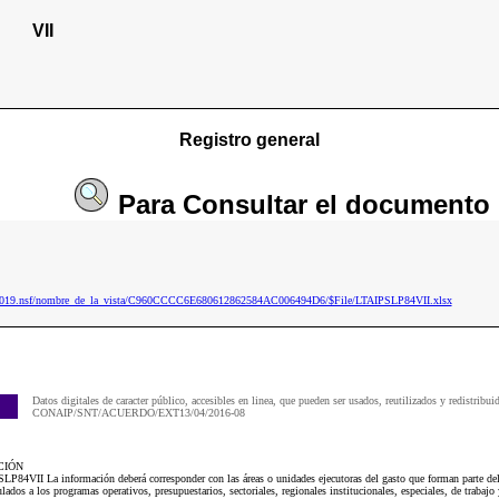
VII
Registro general
Para
Consultar
el documento
ip2019.nsf/nombre_de_la_vista/C960CCCC6E680612862584AC006494D6/$File/LTAIPSLP84VII.xlsx
Datos digitales de caracter público, accesibles en linea, que pueden ser usados, reutilizados y redistribui
CONAIP/SNT/ACUERDO/EXT13/04/2016-08
CIÓN
LP84VII La información deberá corresponder con las áreas o unidades ejecutoras del gasto que forman parte del 
lados a los programas operativos, presupuestarios, sectoriales, regionales institucionales, especiales, de trabajo