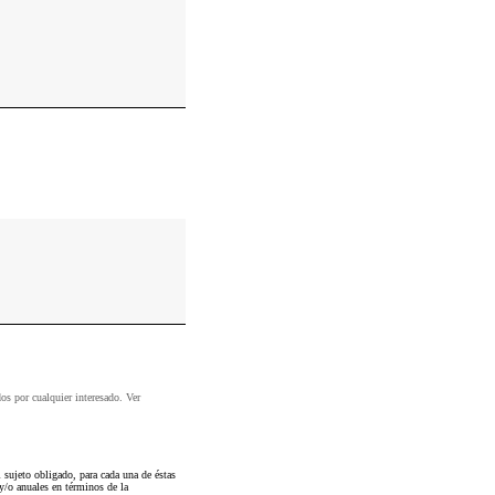
dos por cualquier interesado. Ver
sujeto obligado, para cada una de éstas
 y/o anuales en términos de la