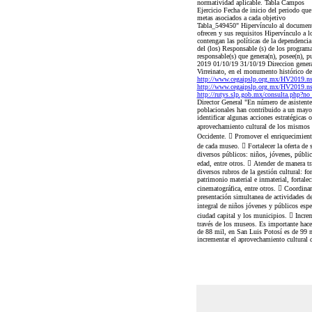
normatividad aplicable. Tabla Campos
Ejercicio Fecha de inicio del periodo qu
metas asociados a cada objetivo
Tabla_549450" Hipervínculo al documento 
ofrecen y sus requisitos Hipervínculo a 
contengan las políticas de la dependenci
del (los) Responsable (s) de los program
responsable(s) que genera(n), posee(n), p
2019 01/10/19 31/10/19 Direccion general 
Virreinato, en el monumento histórico des
http://www.cegaipslp.org.mx/HV2019.
http://www.cegaipslp.org.mx/HV201
http://rutys.slp.gob.mx/consulta.php?n
Director General "En número de asistente
poblacionales han contribuido a un mayor 
identificar algunas acciones estratégicas 
aprovechamiento cultural de los mismos p
Occidente.  Promover el enriquecimiento
de cada museo.  Fortalecer la oferta de 
diversos públicos: niños, jóvenes, público
edad, entre otros.  Atender de manera tr
diversos rubros de la gestión cultural: fo
patrimonio material e inmaterial, fortale
cinematográfica, entre otros.  Coordinar 
presentación simultanea de actividades de
integral de niños jóvenes y públicos espe
ciudad capital y los municipios.  Increm
través de los museos. Es importante hace
de 88 mil, en San Luis Potosí es de 99 mi
incrementar el aprovechamiento cultural