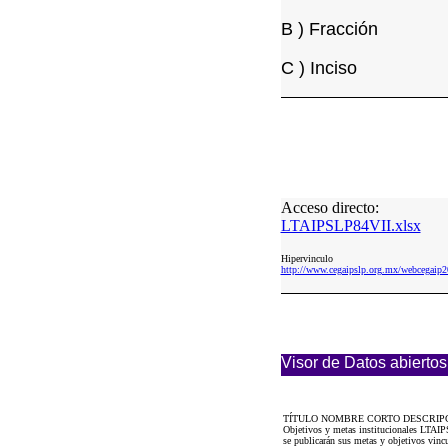
B ) Fracción
C ) Inciso
Acceso directo:
LTAIPSLP84VII.xlsx
Hipervinculo
http://www.cegaipslp.org.mx/webcega
Visor de Datos abiertos
TÍTULO NOMBRE CORTO DESCRIP
Objetivos y metas institucionales LTAIPS
se publicarán sus metas y objetivos vincu