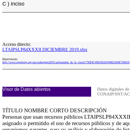
C ) Inciso
Acceso directo:
LTAIPSLP84XXXII DICIEMBRE 2019.xlsx
Hipervinculo
http://www.cegaipslp.org.mx/webcegaip2019.nsf/nombre_de_la_vista/C7EB4C490336AF64862584E700
Visor de Datos abiertos
Datos digitales de
CONAIP/SNT/AC
TÍTULO NOMBRE CORTO DESCRIPCIÓN
Personas que usan recursos públicos LTAIPSLP84XXXII El l
asignado o permitido el uso de recursos públicos y de aqu
organismos garantes, para su análisis y elaboración de lis