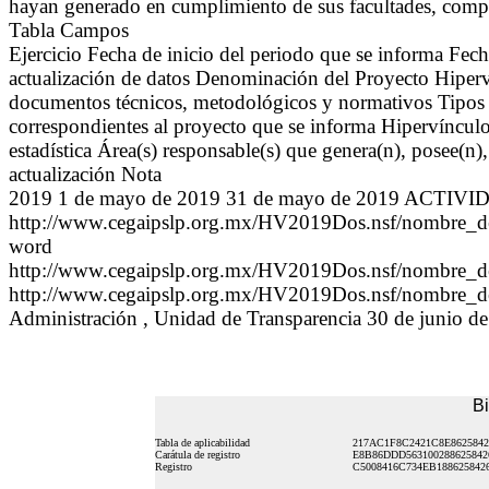
hayan generado en cumplimiento de sus facultades, compe
Tabla Campos
Ejercicio Fecha de inicio del periodo que se informa Fech
actualización de datos Denominación del Proyecto Hiperví
documentos técnicos, metodológicos y normativos Tipos de
correspondientes al proyecto que se informa Hipervínculo a
estadística Área(s) responsable(s) que genera(n), posee(n)
actualización Nota
2019 1 de mayo de 2019 31 de mayo de 2019 ACTIVID
http://www.cegaipslp.org.mx/HV2019Dos.nsf/nombre_
word
http://www.cegaipslp.org.mx/HV2019Dos.nsf/nombre_
http://www.cegaipslp.org.mx/HV2019Dos.nsf/nombre_
Administración , Unidad de Transparencia 30 de junio 
Bi
Tabla de aplicabilidad
217AC1F8C2421C8E8625842
Carátula de registro
E8B86DDD563100288625842
Registro
C5008416C734EB188625842