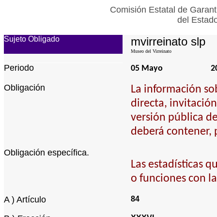
Comisión Estatal de Garant
del Estad
Sujeto Obligado
mvirreinato slp
Museo del Virreinato
Periodo
05 Mayo
2
Obligación
La información so
directa, invitació
versión pública de
deberá contener, p
Obligación específica.
Las estadísticas 
o funciones con l
A ) Artículo
84