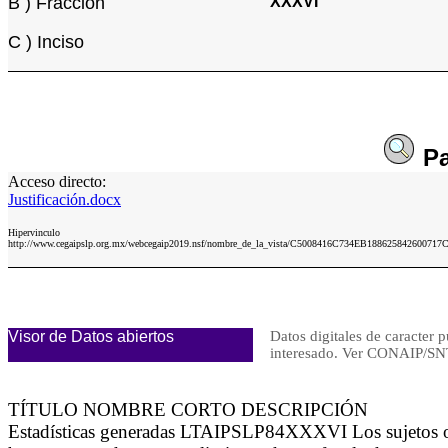
B ) Fracción
XXXVI
C ) Inciso
P
Acceso directo:
Justificación.docx
Hipervinculo
http://www.cegaipslp.org.mx/webcegaip2019.nsf/nombre_de_la_vista/C5008416C734EB188625842600717CD7/
Visor de Datos abiertos
Datos digitales de caracter p
interesado. Ver CONAIP/
TÍTULO NOMBRE CORTO DESCRIPCIÓN
Estadísticas generadas LTAIPSLP84XXXVI Los sujetos obli