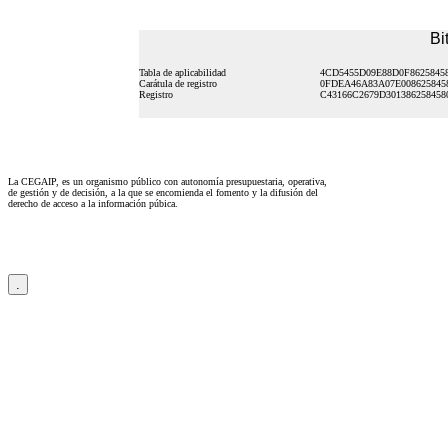
Bi
Tabla de aplicabilidad
4CD5455D09E88D0F86258458
Carátula de registro
0FDEA46A83A07E008625845
Registro
C43166C2679D301386258458
La CEGAIP, es un organismo público con autonomía presupuestaria, operativa,
de gestión y de decisión, a la que se encomienda el fomento y la difusión del
derecho de acceso a la información púbica.