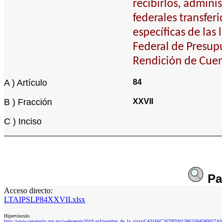
recibirlos, adminis
federales transfer
específicas de las
Federal de Presupu
Rendición de Cuen
A ) Artículo
84
B ) Fracción
XXVII
C ) Inciso
Pa
Acceso directo:
LTAIPSLP84XXVII.xlsx
Hipervinculo
http://www.cegaipslp.org.mx/webcegaip2019.nsf/nombre_de_la_vista/C43166C2679D3013862584580057A