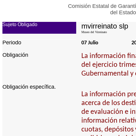
Comisión Estatal de Garantí
del Estado
Sujeto Obligado
mvirreinato slp
Museo del Virreinato
Periodo
07 Julio
2
Obligación
La información fin
del ejercicio trim
Gubernamental y 
Obligación específica.
La información pr
acerca de los dest
de evaluación e i
información relati
cuotas, depósitos