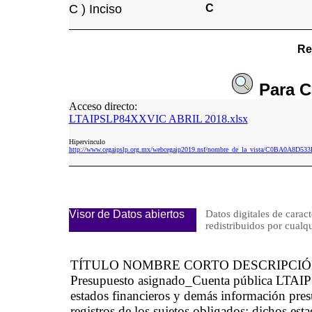
C ) Inciso
C
Re
Para
C
Acceso directo:
LTAIPSLP84XXVIC ABRIL 2018.xlsx
Hipervinculo
http://www.cegaipslp.org.mx/webcegaip2019.nsf/nombre_de_la_vista/C0BA0A8
Visor de Datos abiertos
Datos digitales de caract
redistribuidos por cu
TÍTULO NOMBRE CORTO DESCRIPCI
Presupuesto asignado_Cuenta pública LTAIP
estados financieros y demás información pres
registros de los sujetos obligados; dichos es