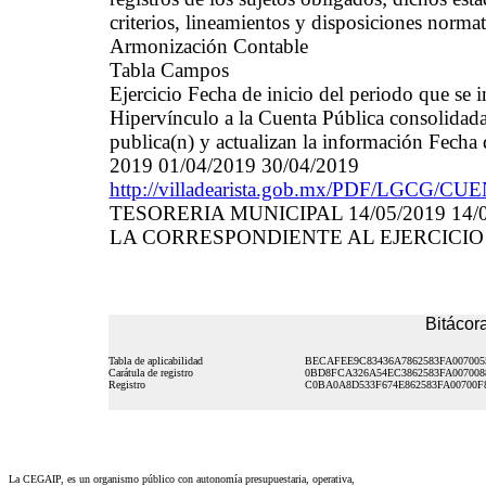
criterios, lineamientos y disposiciones norma
Armonización Contable
Tabla Campos
Ejercicio Fecha de inicio del periodo que se
Hipervínculo a la Cuenta Pública consolidada
publica(n) y actualizan la información Fecha 
2019 01/04/2019 30/04/2019
http://villadearista.gob.mx/PDF/LG
TESORERIA MUNICIPAL 14/05/2019 14
LA CORRESPONDIENTE AL EJERCICIO 
Bitácora
Tabla de aplicabilidad
BECAFEE9C83436A7862583FA007005
Carátula de registro
0BD8FCA326A54EC3862583FA007008
Registro
C0BA0A8D533F674E862583FA00700F
La CEGAIP, es un organismo público con autonomía presupuestaria, operativa,