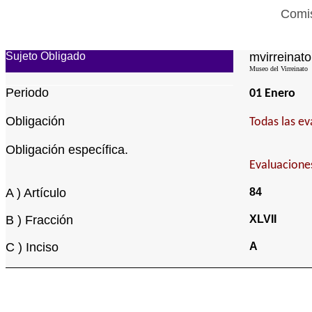
Comis
Sujeto Obligado
mvirreinato
Museo del Virreinato
Periodo
01 Enero
Obligación
Todas las ev
Obligación específica.
Evaluacione
A ) Artículo
84
B ) Fracción
XLVII
C ) Inciso
A