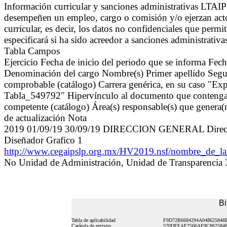
Información curricular y sanciones administrativas LTAI
desempeñen un empleo, cargo o comisión y/o ejerzan actos
curricular, es decir, los datos no confidenciales que permit
especificará si ha sido acreedor a sanciones administrati
Tabla Campos
Ejercicio Fecha de inicio del periodo que se informa Fe
Denominación del cargo Nombre(s) Primer apellido Segun
comprobable (catálogo) Carrera genérica, en su caso "Exp
Tabla_549792" Hipervínculo al documento que contenga la 
competente (catálogo) Área(s) responsable(s) que genera(n
de actualización Nota
2019 01/09/19 30/09/19 DIRECCION GENERAL Directora 
Diseñador Grafico 1
http://www.cegaipslp.org.mx/HV2019.nsf/nombre_d
No Unidad de Administración, Unidad de Transparencia
Bi
Tabla de aplicabilidad
F9D72B6684294A048625848
Carátula de registro
570DFEAE7566AF9C862584