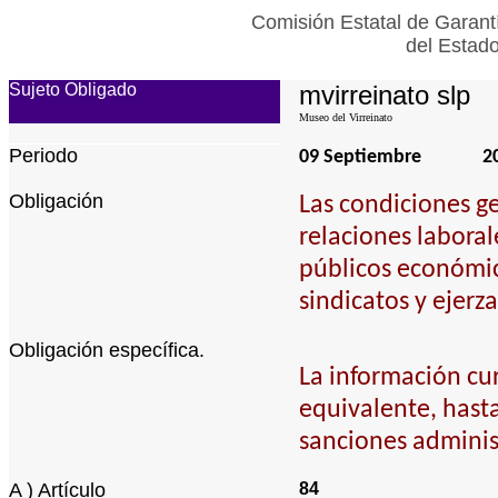
Comisión Estatal de Garant
del Estad
Sujeto Obligado
mvirreinato slp
Museo del Virreinato
Periodo
09 Septiembre
2
Obligación
Las condiciones ge
relaciones laboral
públicos económic
sindicatos y ejerz
Obligación específica.
La información cur
equivalente, hasta 
sanciones adminis
A ) Artículo
84