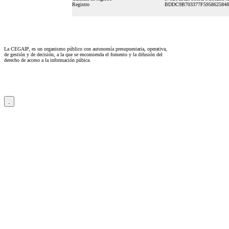
Registro
BDDC9B703377F595862584
La CEGAIP, es un organismo público con autonomía presupuestaria, operativa,
de gestión y de decisión, a la que se encomienda el fomento y la difusión del
derecho de acceso a la información púbica.