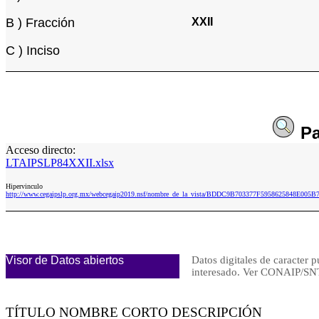
B ) Fracción
XXII
C ) Inciso
Pa
Acceso directo:
LTAIPSLP84XXII.xlsx
Hipervinculo
http://www.cegaipslp.org.mx/webcegaip2019.nsf/nombre_de_la_vista/BDDC9B703377F5958625848E005
Visor de Datos abiertos
Datos digitales de caracter p
interesado. Ver CONAIP/
TÍTULO NOMBRE CORTO DESCRIPCIÓN