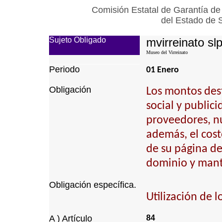
Comisión Estatal de Garantía de
del Estado de 
Sujeto Obligado
mvirreinato sl
Museo del Virreinato
Periodo
01 Enero
Obligación
Los montos dest
social y public
proveedores, n
además, el cost
de su página de 
dominio y mant
Obligación específica.
Utilización de l
A ) Artículo
84