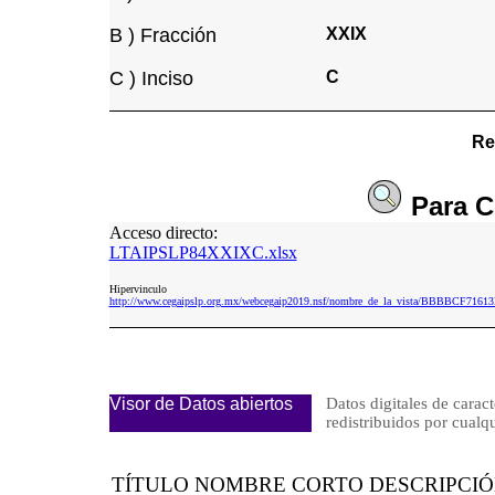
B ) Fracción
XXIX
C ) Inciso
C
Re
Para
C
Acceso directo:
LTAIPSLP84XXIXC.xlsx
Hipervinculo
http://www.cegaipslp.org.mx/webcegaip2019.nsf/nombre_de_la_vista/BBBBCF71
Visor de Datos abiertos
Datos digitales de caract
redistribuidos por cu
TÍTULO NOMBRE CORTO DESCRIPCI