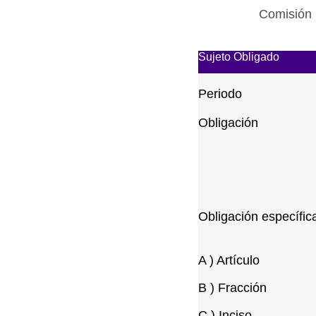
Comisión 
Sujeto Obligado
Periodo
Obligación
Obligación específic
A ) Artículo
B ) Fracción
C ) Inciso