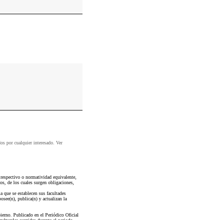
dos por cualquier interesado. Ver
 respectivo o normatividad equivalente,
dos, de los cuales surgen obligaciones,
 que se establecen sus facultades
see(n), publica(n) y actualizan la
no. Publicado en el Periódico Oficial