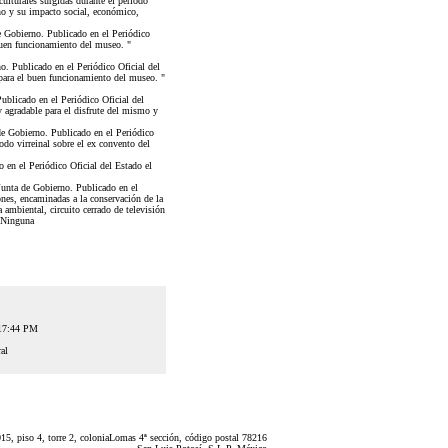
ulturales surgidas durante el periodo
rno y su impacto social, económico,
Gobierno. Publicado en el Periódico
buen funcionamiento del museo. "
 Publicado en el Periódico Oficial del
para el buen funcionamiento del museo. "
licado en el Periódico Oficial del
y agradable para el disfrute del mismo y
 Gobierno. Publicado en el Periódico
odo virreinal sobre el ex convento del
en el Periódico Oficial del Estado el
ta de Gobierno. Publicado en el
ones, encaminadas a la conservación de la
 ambiental, circuito cerrado de televisión
9 Ninguna
:17:44 PM
al
5, piso 4, torre 2, coloniaLomas 4ª sección, código postal 78216