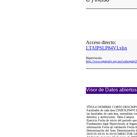
Acceso directo:
LTAIPSLP84VI.xlsx
Hipervinculo
http://www.cegaipslp.org.mx/webcega
Visor de Datos abiertos
TÍTULO NOMBRE CORTO DESCRIP
Facultades de cada área LTAIPSLP84VI Los
las facultades de cada área, entendidas co
derechos y atribuciones. Tabla Campos
Ejercicio Fecha de inicio del periodo qu
Fundamento legal Hipervínculo al fragment
información Fecha de validación Fecha de
Denominación del Área. Denominación de
2019 01/10/19 31/10/19 DIRECTOR GENERA