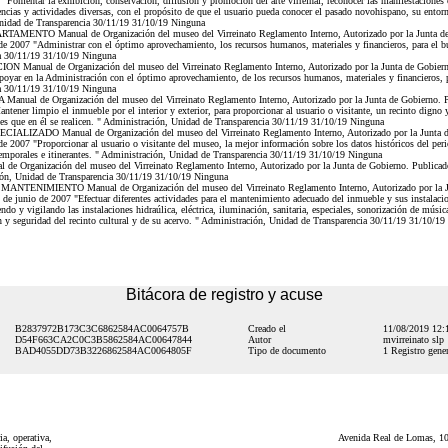
"Fomentar la exhibición, conservación, diffusion y promoción del arte virreinal, reconocer las manifestaciones c
rencias y actividades diversas, con el propósito de que el usuario pueda conocer el pasado novohispano, su ento
 Unidad de Transparencia 30/11/19 31/10/19 Ninguna
AMENTO Manual de Organización del museo del Virreinato Reglamento Interno, Autorizado por la Junta de 
 de 2007 "Administrar con el óptimo aprovechamiento, los recursos humanos, materiales y financieros, para el 
a 30/11/19 31/10/19 Ninguna
 Manual de Organización del museo del Virreinato Reglamento Interno, Autorizado por la Junta de Gobierno.
poyar en la Administración con el óptimo aprovechamiento, de los recursos humanos, materiales y financieros, 
a 30/11/19 31/10/19 Ninguna
ual de Organización del museo del Virreinato Reglamento Interno, Autorizado por la Junta de Gobierno. Pub
tener limpio el inmueble por el interior y exterior, para proporcionar al usuario o visitante, un recinto digno 
ales que en él se realicen. " Administración, Unidad de Transparencia 30/11/19 31/10/19 Ninguna
ALIZADO Manual de Organización del museo del Virreinato Reglamento Interno, Autorizado por la Junta de
de 2007 "Proporcionar al usuario o visitante del museo, la mejor información sobre los datos históricos del peri
emporales e itinerantes. " Administración, Unidad de Transparencia 30/11/19 31/10/19 Ninguna
 Organización del museo del Virreinato Reglamento Interno, Autorizado por la Junta de Gobierno. Publicado 
ión, Unidad de Transparencia 30/11/19 31/10/19 Ninguna
NTENIMIENTO Manual de Organización del museo del Virreinato Reglamento Interno, Autorizado por la Jun
2 de junio de 2007 "Efectuar diferentes actividades para el mantenimiento adecuado del inmueble y sus instalaci
do y vigilando las instalaciones hidraúlica, eléctrica, iluminación, sanitaria, especiales, sonorización de música
ón y seguridad del recinto cultural y de su acervo. " Administración, Unidad de Transparencia 30/11/19 31/10/1
Bitácora de registro y acuse
B2837972B173C3C6862584AC0064757B
Creado el
11/08/2019 12
D54F663CA2C0C3B5862584AC00647844
Autor
mvirreinato slp
BAD4055DD73B3226862584AC0064805F
Tipo de documento
1 Registro gener
a, operativa,
Avenida Real de Lomas, 101