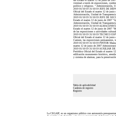
del Estado el martes 12 de junio de 2007 
virreinal a través de exposiciones, confe
político y religioso. " Administración,
2019 01/10/19 31/10/19 JEFE DE DEPART
Oficial del Estado el martes 12 de junio
Administración, Unidad de Transparenci
2019 01/10/19 31/10/19 JEFE DE SECCION
Estado el martes 12 de junio de 2007 "A
Administración, Unidad de Transparenci
2019 01/10/19 31/10/19 ALMACENISTA Man
Estado el martes 12 de junio de 2007 "Man
de las exposiciones o actividades cultur
2019 01/10/19 31/10/19 TECNICO ESPECI
Oficial del Estado el martes 12 de junio 
Carmen, las exposiciones permanentes, t
2019 01/10/19 31/10/19 PINTOR Manual de
martes 12 de junio de 2007 Administrac
2019 01/10/19 31/10/19 AUXILIAR DE MA
Periódico Oficial del Estado el martes 1
edificación monumento histórico, atendien
y sistema de alarmas, para la preservaci
Tabla de aplicabilidad
Carátula de registro
Registro
La CEGAIP, es un organismo público con autonomía presupuestari