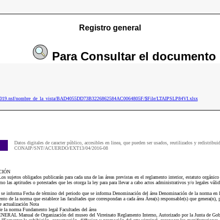
Registro general
Para
Consultar
el documento
ip2019.nsf/nombre_de_la_vista/BAD4055DD73B3226862584AC0064805F/$File/LTAIPSLP84VI.xlsx
Datos digitales de caracter público, accesibles en linea, que pueden ser usados, reutilizados y redistribui
CONAIP/SNT/ACUERDO/EXT13/04/2016-08
CIÓN
 sujetos obligados publicarán para cada una de las áreas previstas en el reglamento interior, estatuto orgánico
mo las aptitudes o potestades que les otorga la ley para para llevar a cabo actos administrativos y/o legales váli
e se informa Fecha de término del periodo que se informa Denominación del área Denominación de la norma en la
o de la norma que establece las facultades que correspondan a cada área Área(s) responsable(s) que genera(n), po
 actualización Nota
 la norma Fundamento legal Facultades del área
L Manual de Organización del museo del Virreinato Reglamento Interno, Autorizado por la Junta de Gobier