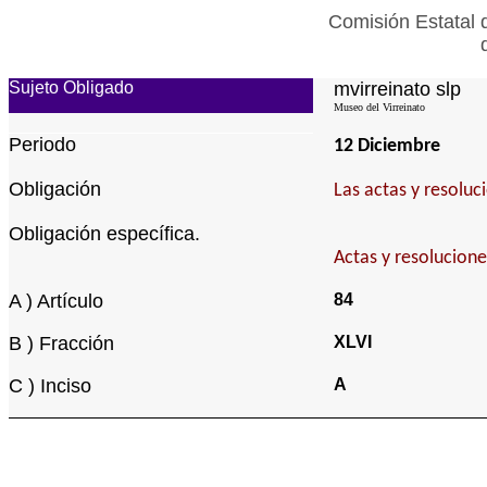
Comisión Estatal 
Sujeto Obligado
mvirreinato slp
Museo del Virreinato
Periodo
12 Diciembre
Obligación
Las actas y resoluc
Obligación específica.
Actas y resolucion
A ) Artículo
84
B ) Fracción
XLVI
C ) Inciso
A