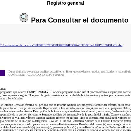
Registro general
Para
Consultar
el documento
ip2019.nsf/nombre_de_la_vista/B9E08FBF7FD132E4862584EB0074FFF3/$File/LTAIPSLP84XLVB.xlsx
Datos digitales de caracter público, accesibles en linea, que pueden ser usados, reutilizados y redistribui
CONAIP/SNT/ACUERDO/EXT13/04/2016-08
CIÓN
 programas que ofrecen LTAIPSLP84XLVB Por cada programa se incluirá el proceso básico a seguir para acceder 
fases o pasos a seguir. El sujeto obligado considerará la claridad de la información y optará por la herramient
antes o beneficiarios
ue se informa Fecha de término del periodo que se informa Nombre del programa Nombre del trámite, en su caso
de presentación Tiempo de respuesta Hipervínculo a los formato(s) específico(s) para acceder al programa Datos
derechos o aprovechamientos Descripción de la forma en que se determina el monto, en su caso, fundamento jurí
esponsable de la gestión del trámite Segundo apellido del responsable de la gestión del trámite Correo electrónic
o) Nombre de vialidad Número Exterior Número Interior, en su caso Tipo de asentamiento (catálogo) Nombre de 
pio Nombre del municipio o delegación Clave de la Entidad Federativa Nombre de la Entidad Federativa (catál
trónica alterna u otro medio para el envío de consultas/documentos Derechos del usuario(a) ante la negativa o fal
servicio Área(s) responsable(s) que genera(n), posee(n), publica(n) y actualizan la información Fecha de validaci
GENERO INFORMACIÓN NO SE GENERO INFORMACIÓN NO SE GENERO INFORMACIÓN NO SE GENE