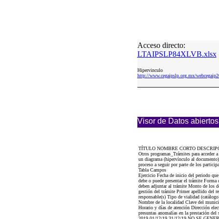
Acceso directo:
LTAIPSLP84XLVB.xlsx
Hipervinculo
http://www.cegaipslp.org.mx/webcega
Visor de Datos abiertos
TÍTULO NOMBRE CORTO DESCRIP
Otros programas_Trámites para acceder a
un diagrama (hipervínculo al documento), 
proceso a seguir por parte de los particip
Tabla Campos
Ejercicio Fecha de inicio del periodo q
debe o puede presentar el trámite Forma 
deben adjuntar al trámite Monto de los 
gestión del trámite Primer apellido del r
responsable(s) Tipo de vialidad (catálog
Nombre de la localidad Clave del munici
Horario y días de atención Dirección elec
presuntas anomalías en la prestación del 
2019 01/12/19 31/12/19 NO SE 