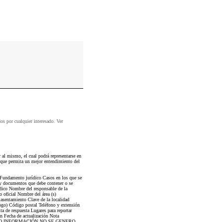
dos por cualquier interesado. Ver
al mismo, el cual podrá representarse en
a que permita un mejor entendimiento del
 Fundamento jurídico Casos en los que se
 y documentos que debe contener o se
dico Nombre del responsable de la
o oficial Nombre del área (s)
asentamiento Clave de la localidad
ogo) Código postal Teléfono y extensión
ta de respuesta Lugares para reportar
ón Fecha de actualización Nota
RO INFORMACIÓN NO SE GENERO