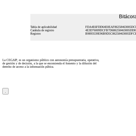
Bitácora
Tabla de aplicabilidad
FDA4E6FDD64E0EAF86258463005DC
Carátula de registro
4E3D76009DCFB7D686258463005DD8
Registro
B9893539E96B9D5C86258463005DFC
La CEGAIP, es un organismo público con autonomía presupuestaria, operativa,
de gestión y de decisión, a la que se encomienda el fomento y la difusión del
derecho de acceso a la información púbica.