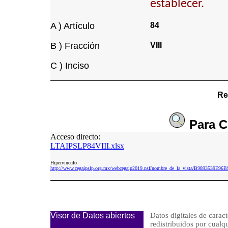
establecer.
A ) Artículo
84
B ) Fracción
VIII
C ) Inciso
Re
Para
C
Acceso directo:
LTAIPSLP84VIII.xlsx
Hipervinculo
http://www.cegaipslp.org.mx/webcegaip2019.nsf/nombre_de_la_vista/B9893539E
Visor de Datos abiertos
Datos digitales de caract
redistribuidos por cu