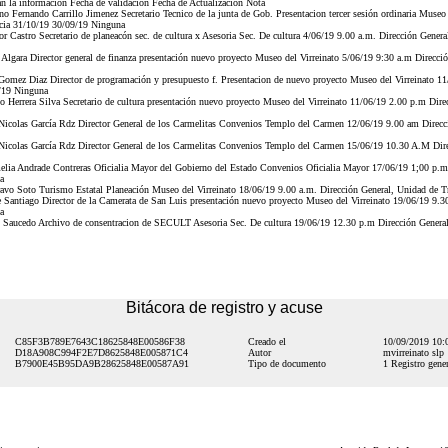
zan la información Fecha de validación Fecha de Actualización Nota
 Fernando Carrillo Jimenez Secretario Tecnico de la junta de Gob. Presentacion tercer sesión ordinaria Museo
ncia 31/10/19 30/09/19 Ninguna
 Castro Secretario de planeacón sec. de cultura x Asesoria Sec. De cultura 4/06/19 9.00 a.m. Dirección Gener
lgara Director general de finanza presentación nuevo proyecto Museo del Virreinato 5/06/19 9:30 a.m Direcció
omez Diaz Director de programación y presupuesto f. Presentacion de nuevo proyecto Museo del Virreinato 11
/19 Ninguna
Herrera Silva Secretario de cultura presentación nuevo proyecto Museo del Virreinato 11/06/19 2.00 p.m Dire
Nicolas García Rdz Director General de los Carmelitas Convenios Templo del Carmen 12/06/19 9.00 am Direcci
Nicolas García Rdz Director General de los Carmelitas Convenios Templo del Carmen 15/06/19 10.30 A.M Dire
lia Andrade Contreras Oficialia Mayor del Gobierno del Estado Convenios Oficialia Mayor 17/06/19 1;00 p.m
a
avo Soto Turismo Estatal Planeación Museo del Virreinato 18/06/19 9.00 a.m. Dirección General, Unidad de T
 Santiago Director de la Camerata de San Luis presentación nuevo proyecto Museo del Virreinato 19/06/19 9.3
a
 Saucedo Archivo de consentracion de SECULT Asesoria Sec. De cultura 19/06/19 12.30 p.m Dirección General
Bitácora de registro y acuse
C85F3B789E7643C18625848E00586F38
Creado el
10/09/2019 10
D18A908C994F2E7D8625848E005871C4
Autor
mvirreinato slp
B7900E45B95DA9B28625848E00587A91
Tipo de documento
1 Registro gener