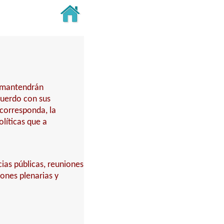
y mantendrán
cuerdo con sus
 corresponda, la
líticas que a
cias públicas, reuniones
iones plenarias y