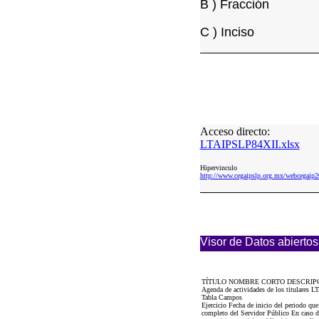
B ) Fracción
C ) Inciso
Acceso directo:
LTAIPSLP84XII.xlsx
Hipervinculo
http://www.cegaipslp.org.mx/webcega
Visor de Datos abiertos
TÍTULO NOMBRE CORTO DESCRIP
Agenda de actividades de los titulares L
Tabla Campos
Ejercicio Fecha de inicio del periodo qu
completo del Servidor Público En caso de