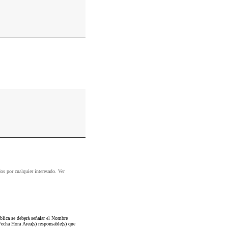
dos por cualquier interesado. Ver
blica se deberá señalar el Nombre
Fecha Hora Área(s) responsable(s) que