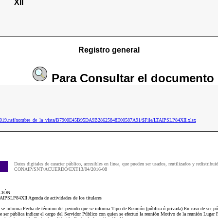
XII
Registro general
Para
Consultar
el documento
ip2019.nsf/nombre_de_la_vista/B7900E45B95DA9B28625848E00587A91/$File/LTAIPSLP84XII.xlsx
Datos digitales de caracter público, accesibles en linea, que pueden ser usados, reutilizados y redistribui
CONAIP/SNT/ACUERDO/EXT13/04/2016-08
CIÓN
TAIPSLP84XII Agenda de actividades de los titulares
e se informa Fecha de término del periodo que se informa Tipo de Reunión (pública ó privada) En caso de ser pú
 ser pública indicar el cargo del Servidor Público con quien se efectuó la reunión Motivo de la reunión Lugar 