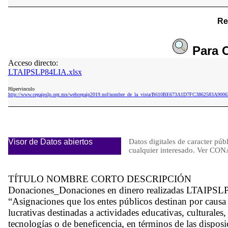
Re
Para
C
Acceso directo:
LTAIPSLP84LIA.xlsx
Hipervinculo
http://www.cegaipslp.org.mx/webcegaip2019.nsf/nombre_de_la_vista/B610BE673A1D7FC3862583A900
Visor de Datos abiertos
Datos digitales de caracter públ
cualquier interesado. Ver 
TÍTULO NOMBRE CORTO DESCRIPCIÓN
Donaciones_Donaciones en dinero realizadas LTAIPSLP84
“Asignaciones que los entes públicos destinan por causa d
lucrativas destinadas a actividades educativas, culturales,
tecnologías o de beneficencia, en términos de las disposi