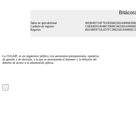
Bitácora
Tabla de aplicabilidad
BE984D724F7033D3862583A9006EBB
Carátula de registro
C6EEBD51B4BCDBBC862583A9006E
Registro
B610BE673A1D7FC3862583A9006EC5
La CEGAIP, es un organismo público con autonomía presupuestaria, operativa,
de gestión y de decisión, a la que se encomienda el fomento y la difusión del
derecho de acceso a la información púbica.