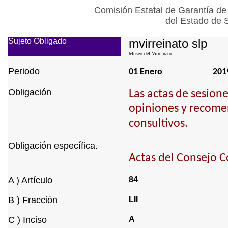
Comisión Estatal de Garantía de
del Estado de 
Sujeto Obligado
mvirreinato slp
Museo del Virreinato
Periodo
01 Enero
201
Obligación
Las actas de sesione
opiniones y recomen
consultivos.
Obligación específica.
Actas del Consejo C
A ) Artículo
84
B ) Fracción
LII
C ) Inciso
A