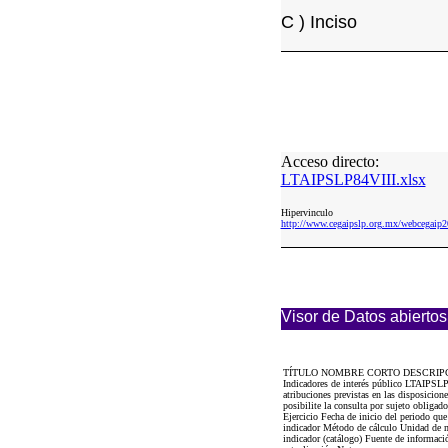
C ) Inciso
Acceso directo:
LTAIPSLP84VIII.xlsx
Hipervinculo
http://www.cegaipslp.org.mx/webcega
Visor de Datos abiertos
TÍTULO NOMBRE CORTO DESCRIP
Indicadores de interés público LTAIPSLP8
atribuciones previstas en las disposicion
posibilite la consulta por sujeto obligad
Ejercicio Fecha de inicio del periodo qu
indicador Método de cálculo Unidad de m
indicador (catálogo) Fuente de informació