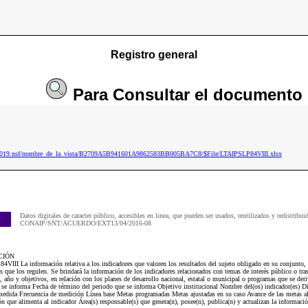
Registro general
Para
Consultar
el documento
ip2019.nsf/nombre_de_la_vista/B2709A5B941601A9862583BB005BA7C8/$File/LTAIPSLP84VIII.xlsx
Datos digitales de caracter público, accesibles en linea, que pueden ser usados, reutilizados y redistribui
CONAIP/SNT/ACUERDO/EXT13/04/2016-08
CIÓN
4VIII La información relativa a los indicadores que valoren los resultados del sujeto obligado en su conjunto,
es que los regulen. Se brindará la información de los indicadores relacionados con temas de interés público o tra
o, año y objetivos, en relación con los planes de desarrollo nacional, estatal o municipal o programas que se de
e se informa Fecha de término del periodo que se informa Objetivo institucional Nombre del(os) indicador(es) D
edida Frecuencia de medición Línea base Metas programadas Metas ajustadas en su caso Avance de las metas al
n que alimenta al indicador Área(s) responsable(s) que genera(n), posee(n), publica(n) y actualizan la informac