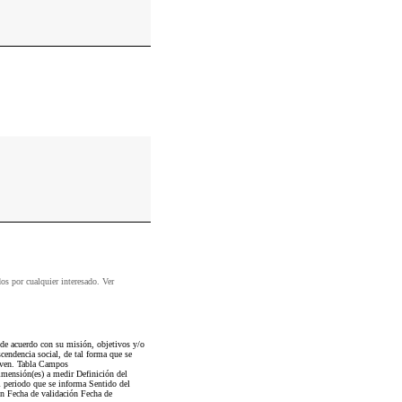
dos por cualquier interesado. Ver
 de acuerdo con su misión, objetivos y/o
scendencia social, de tal forma que se
riven. Tabla Campos
imensión(es) a medir Definición del
 periodo que se informa Sentido del
ión Fecha de validación Fecha de