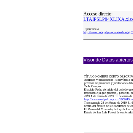
Acceso directo:
LTAIPSLP84XLIXA.xls
Hipervinculo
http://www.cegaipslp.org.mx/webceg
Visor de Datos abiertos
TÍTULO NOMBRE CORTO DESCRIP
Jubilados y pensionados_Hipervínculo al
privados de pensiones y jubilaciones deb
Tabla Campos
Ejercicio Fecha de inicio del periodo qu
responsable(s) que genera(n), posee(n), p
2019 1 de Enero de 2019 31 de enero
http://www.cegaipslp.org.mx/HV2019.
Transparencia 28 de febrero de 2019 31 de
dentro del ámbito de sus facultades de c
El Museo del Virreinato, la Ley de Cultu
Estado de San Luis Potosí de conformidad