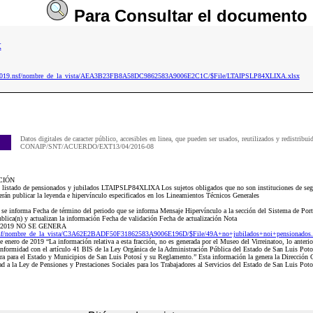
Para
Consultar
el documento
x
aip2019.nsf/nombre_de_la_vista/AEA3B23FB8A58DC9862583A9006E2C1C/$File/LTAIPSLP84XLIXA.xlsx
Datos digitales de caracter público, accesibles en linea, que pueden ser usados, reutilizados y redistribui
CONAIP/SNT/ACUERDO/EXT13/04/2016-08
CIÓN
 listado de pensionados y jubilados LTAIPSLP84XLIXA Los sujetos obligados que no son instituciones de segu
erán publicar la leyenda e hipervínculo especificados en los Lineamientos Técnicos Generales
e se informa Fecha de término del periodo que se informa Mensaje Hipervínculo a la sección del Sistema de Port
ublica(n) y actualizan la información Fecha de validación Fecha de actualización Nota
 de 2019 NO SE GENERA
nsf/nombre_de_la_vista/C3A62E2BADF50F31862583A9006E196D/$File/49A+no+jubilados+noi+pensionados.
 enero de 2019 “La información relativa a esta fracción, no es generada por el Museo del Virreinatoo, lo anterio
onformidad con el artículo 41 BIS de la Ley Orgánica de la Administración Pública del Estado de San Luis Poto
ra para el Estado y Municipios de San Luis Potosí y su Reglamento.” Esta información la genera la Dirección 
 a la Ley de Pensiones y Prestaciones Sociales para los Trabajadores al Servicios del Estado de San Luis Poto