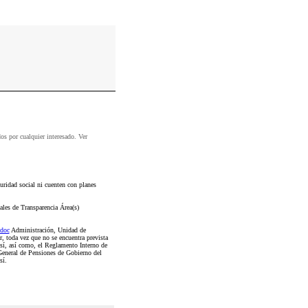
dos por cualquier interesado. Ver
ridad social ni cuenten con planes
ales de Transparencia Área(s)
doc
Administración, Unidad de
r, toda vez que no se encuentra prevista
sí, así como, el Reglamento Interno de
General de Pensiones de Gobierno del
sí.