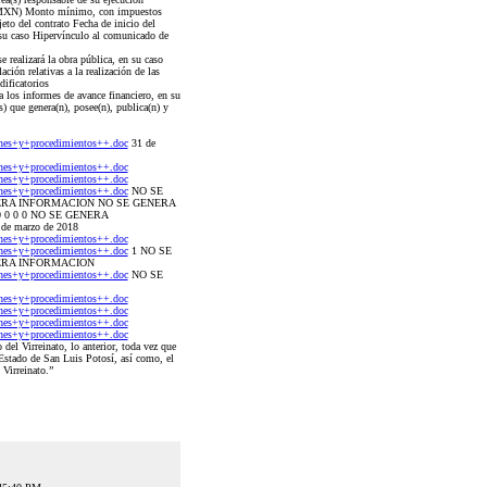
s (MXN) Monto mínimo, con impuestos
to del contrato Fecha de inicio del
 su caso Hipervínculo al comunicado de
 realizará la obra pública, en su caso
ión relativas a la realización de las
dificatorios
 los informes de avance financiero, en su
s) que genera(n), posee(n), publica(n) y
nes+y+procedimientos++.doc
31 de
nes+y+procedimientos++.doc
nes+y+procedimientos++.doc
nes+y+procedimientos++.doc
NO SE
ERA INFORMACION NO SE GENERA
0 0 0 NO SE GENERA
 marzo de 2018
nes+y+procedimientos++.doc
nes+y+procedimientos++.doc
1 NO SE
ERA INFORMACION
nes+y+procedimientos++.doc
NO SE
nes+y+procedimientos++.doc
nes+y+procedimientos++.doc
nes+y+procedimientos++.doc
nes+y+procedimientos++.doc
el Virreinato, lo anterior, toda vez que
 Estado de San Luis Potosí, así como, el
Virreinato.”