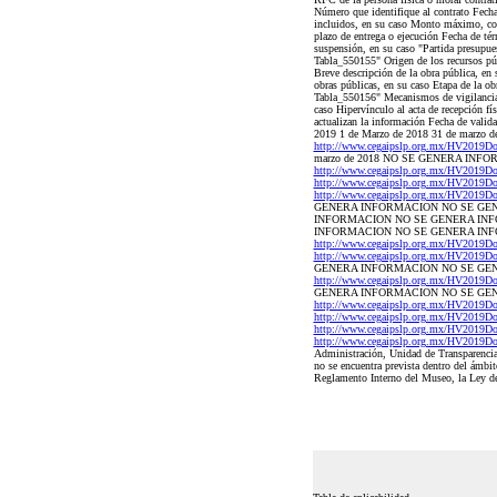
Número que identifique al contrato Fec
incluidos, en su caso Monto máximo, con
plazo de entrega o ejecución Fecha de té
suspensión, en su caso "Partida presupu
Tabla_550155" Origen de los recursos púb
Breve descripción de la obra pública, en 
obras públicas, en su caso Etapa de la o
Tabla_550156" Mecanismos de vigilancia y
caso Hipervínculo al acta de recepción fí
actualizan la información Fecha de valid
2019 1 de Marzo de 2018 31 de marzo de 
http://www.cegaipslp.org.mx/HV2019D
marzo de 2018 NO SE GENERA INFORM
http://www.cegaipslp.org.mx/HV2019D
http://www.cegaipslp.org.mx/HV2019D
http://www.cegaipslp.org.mx/HV2019D
GENERA INFORMACION NO SE GEN
INFORMACION NO SE GENERA INFO
INFORMACION NO SE GENERA INFOR
http://www.cegaipslp.org.mx/HV2019D
http://www.cegaipslp.org.mx/HV2019D
GENERA INFORMACION NO SE GE
http://www.cegaipslp.org.mx/HV2019D
GENERA INFORMACION NO SE GEN
http://www.cegaipslp.org.mx/HV2019D
http://www.cegaipslp.org.mx/HV2019D
http://www.cegaipslp.org.mx/HV2019D
http://www.cegaipslp.org.mx/HV2019D
Administración, Unidad de Transparencia 
no se encuentra prevista dentro del ámbi
Reglamento Interno del Museo, la Ley de