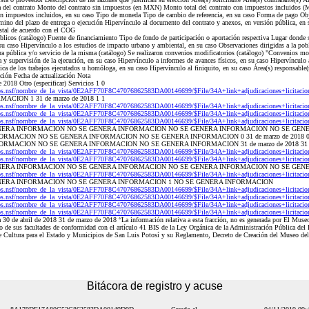
ha del contrato Monto del contrato sin impuestos (en MXN) Monto total del contrato con impuestos incluido
 impuestos incluidos, en su caso Tipo de moneda Tipo de cambio de referencia, en su caso Forma de pago Obje
rmino del plazo de entrega o ejecución Hipervínculo al documento del contrato y anexos, en versión pública, en
estal de acuerdo con el COG
licos (catálogo) Fuente de financiamiento Tipo de fondo de participación o aportación respectiva Lugar donde se
su caso Hipervínculo a los estudios de impacto urbano y ambiental, en su caso Observaciones dirigidas a la poblac
bra pública y/o servicio de la misma (catálogo) Se realizaron convenios modificatorios (catálogo) "Convenios mo
 supervisión de la ejecución, en su caso Hipervínculo a informes de avances físicos, en su caso Hipervínculo a
sica de los trabajos ejecutados u homóloga, en su caso Hipervínculo al finiquito, en su caso Área(s) responsable(
ación Fecha de actualización Nota
2018 Otro (especificar) Servicios 1 0
os.nsf/nombre_de_la_vista/0E2AFF70F8C47076862583DA00146699/$File/34A+link+adjudicaciones+licitacio
ACION 1 31 de marzo de 2018 1 1
os.nsf/nombre_de_la_vista/0E2AFF70F8C47076862583DA00146699/$File/34A+link+adjudicaciones+licitacio
os.nsf/nombre_de_la_vista/0E2AFF70F8C47076862583DA00146699/$File/34A+link+adjudicaciones+licitacio
os.nsf/nombre_de_la_vista/0E2AFF70F8C47076862583DA00146699/$File/34A+link+adjudicaciones+licitacio
ERA INFORMACION NO SE GENERA INFORMACION NO SE GENERA INFORMACION NO SE GEN
RMACION NO SE GENERA INFORMACION NO SE GENERA INFORMACION 0 31 de marzo de 2018 0 
MACION NO SE GENERA INFORMACION NO SE GENERA INFORMACION 31 de marzo de 2018 31 de
os.nsf/nombre_de_la_vista/0E2AFF70F8C47076862583DA00146699/$File/34A+link+adjudicaciones+licitacio
os.nsf/nombre_de_la_vista/0E2AFF70F8C47076862583DA00146699/$File/34A+link+adjudicaciones+licitacio
NERA INFORMACION NO SE GENERA INFORMACION NO SE GENERA INFORMACION NO SE GEN
os.nsf/nombre_de_la_vista/0E2AFF70F8C47076862583DA00146699/$File/34A+link+adjudicaciones+licitacio
ERA INFORMACION NO SE GENERA INFORMACION 1 NO SE GENERA INFORMACION
os.nsf/nombre_de_la_vista/0E2AFF70F8C47076862583DA00146699/$File/34A+link+adjudicaciones+licitacio
os.nsf/nombre_de_la_vista/0E2AFF70F8C47076862583DA00146699/$File/34A+link+adjudicaciones+licitacio
os.nsf/nombre_de_la_vista/0E2AFF70F8C47076862583DA00146699/$File/34A+link+adjudicaciones+licitacio
os.nsf/nombre_de_la_vista/0E2AFF70F8C47076862583DA00146699/$File/34A+link+adjudicaciones+licitacio
30 de abril de 2018 31 de marzo de 2018 “La información relativa a esta fracción, no es generada por El Museo d
to de sus facultades de conformidad con el artículo 41 BIS de la Ley Orgánica de la Administración Pública del
 Cultura para el Estado y Municipios de San Luis Potosí y su Reglamento, Decreto de Creación del Museo del 
Bitácora de registro y acuse