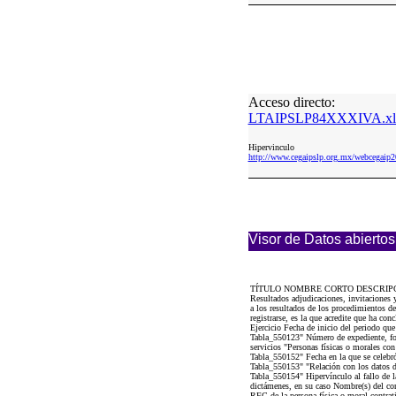
Acceso directo:
LTAIPSLP84XXXIVA.xl
Hipervinculo
http://www.cegaipslp.org.mx/webcega
Visor de Datos abiertos
TÍTULO NOMBRE CORTO DESCRIP
Resultados adjudicaciones, invitaciones
a los resultados de los procedimientos de
registrarse, es la que acredite que ha con
Ejercicio Fecha de inicio del periodo qu
Tabla_550123" Número de expediente, foli
servicios "Personas físicas o morales con
Tabla_550152" Fecha en la que se celebró 
Tabla_550153" "Relación con los datos de 
Tabla_550154" Hipervínculo al fallo de l
dictámenes, en su caso Nombre(s) del cont
RFC de la persona física o moral contrati