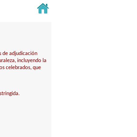
s de adjudicación
turaleza, incluyendo la
tos celebrados, que
stringida.