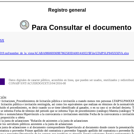
Registro general
Para
Consultar
el documento
sx
ip2019.nsf/nombre_de_la_vista/ACABA986069369B7862583DA0014A922/$File/LTAIPSLP84XXXIVA.xlsx
Datos digitales de caracter público, accesibles en linea, que pueden ser usados, reutilizados y redistribui
CONAIP/SNT/ACUERDO/EXT13/04/2016-08
CIÓN
 y licitaciones_Procedimientos de licitación pública e invitación a cuando menos tres personas LTAIPSLP84XXX
 licitación pública e invitación restringida, así como los equivalentes que realizan en términos de la normativi
cluido el procedimiento, es decir cuando ya se tiene identificado al ganador, o en su caso si se declaró desierta.
e se informa Fecha de término del periodo que se informa Tipo de procedimiento (catálogo) Materia (catálogo) "P
o o nomenclatura Hipervínculo a la convocatoria o invitaciones emitidas Fecha de la convocatoria o invitación
 proposición u oferta
la junta de aclaraciones "Relación de asistentes a la junta de aclaraciones
los servidores públicos asistentes a la junta de aclaraciones
a junta de aclaraciones o al documento correspondiente Hipervínculo al documento donde conste la presentación 
ratista o proveedor Primer apellido del contratista o proveedor Segundo apellido del contratista o proveedor Ra
sta o proveedor Descripción de las razones que justifican su elección Área(s) solicitante Área(s) contratante(s) Á