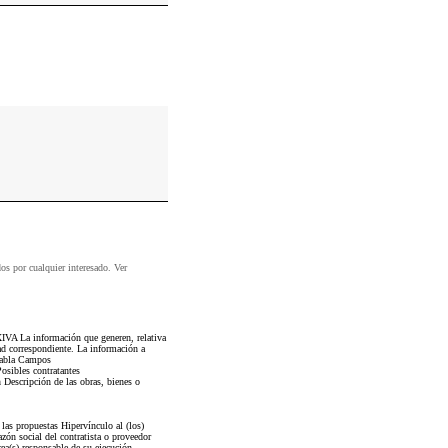
dos por cualquier interesado. Ver
IVA La información que generen, relativa
dad correspondiente. La información a
 Tabla Campos
osibles contratantes
 Descripción de las obras, bienes o
las propuestas Hipervínculo al (los)
zón social del contratista o proveedor
rea(s) responsable de su ejecución