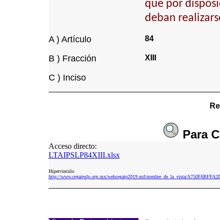
que por disposi
deban realizars
A ) Artículo
84
B ) Fracción
XIII
C ) Inciso
Re
Para
C
Acceso directo:
LTAIPSLP84XIII.xlsx
Hipervinculo
http://www.cegaipslp.org.mx/webcegaip2019.nsf/nombre_de_la_vista/A750F6BFF