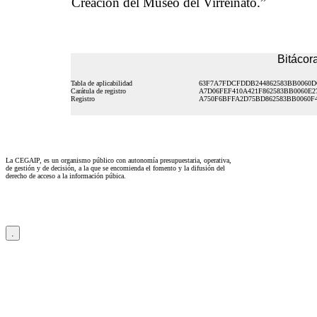
Creación del Museo del Virreinato.”
Bitácora
Tabla de aplicabilidad
63F7A7FDCFDDB244862583BB0060
Carátula de registro
A7D06FEF410A421F862583BB0060E2
Registro
A750F6BFFA2D75BD862583BB0060F
La CEGAIP, es un organismo público con autonomía presupuestaria, operativa,
de gestión y de decisión, a la que se encomienda el fomento y la difusión del
derecho de acceso a la información púbica.