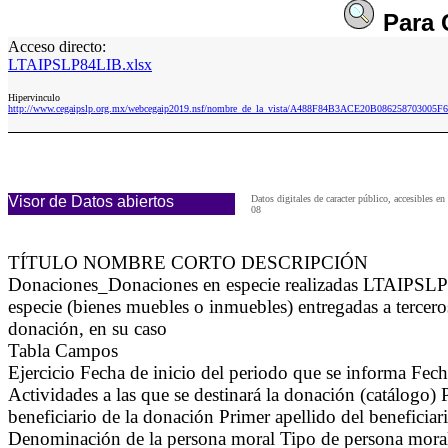
Para
Acceso directo:
LTAIPSLP84LIB.xlsx
Hipervinculo
http://www.cegaipslp.org.mx/webcegaip2019.nsf/nombre_de_la_vista/A488F84B3ACE20B086258703005F
Visor de Datos abiertos
Datos digitales de caracter público, accesible
08
TÍTULO NOMBRE CORTO DESCRIPCIÓN
Donaciones_Donaciones en especie realizadas LTAIPSLP8
especie (bienes muebles o inmuebles) entregadas a terceros
donación, en su caso
Tabla Campos
Ejercicio Fecha de inicio del periodo que se informa Fec
Actividades a las que se destinará la donación (catálogo) 
beneficiario de la donación Primer apellido del beneficia
Denominación de la persona moral Tipo de persona moral; 