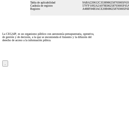
Tabla de aplicabilidad
9ABA220612C3538986258703005F63
Carátula de registro
5797F1092A2A978E86258703005F65
Registro
A488F84B3ACE20B086258703005F6
La CEGAIP, es un organismo público con autonomía presupuestaria, operativa,
de gestión y de decisión, a la que se encomienda el fomento y la difusión del
derecho de acceso a la información púbica.