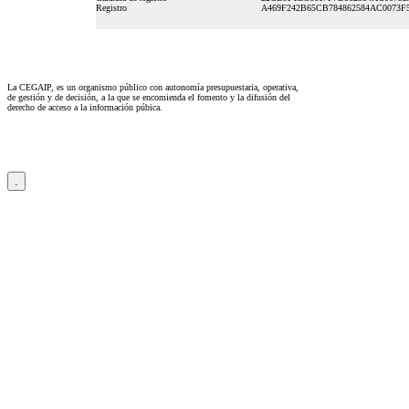
Registro
A469F242B65CB784862584AC0073F
La CEGAIP, es un organismo público con autonomía presupuestaria, operativa,
de gestión y de decisión, a la que se encomienda el fomento y la difusión del
derecho de acceso a la información púbica.