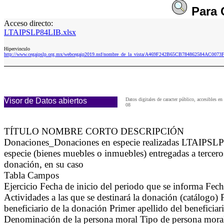
Para
Acceso directo:
LTAIPSLP84LIB.xlsx
Hipervinculo
http://www.cegaipslp.org.mx/webcegaip2019.nsf/nombre_de_la_vista/A469F242B65CB784862584AC0073
Visor de Datos abiertos
Datos digitales de caracter público, accesible
08
TÍTULO NOMBRE CORTO DESCRIPCIÓN
Donaciones_Donaciones en especie realizadas LTAIPSLP8
especie (bienes muebles o inmuebles) entregadas a terceros
donación, en su caso
Tabla Campos
Ejercicio Fecha de inicio del periodo que se informa Fec
Actividades a las que se destinará la donación (catálogo) 
beneficiario de la donación Primer apellido del beneficia
Denominación de la persona moral Tipo de persona moral; 