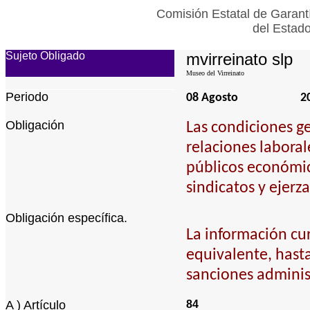
Comisión Estatal de Garant
del Estad
Sujeto Obligado
mvirreinato slp
Museo del Virreinato
Periodo
08 Agosto
2
Obligación
Las condiciones ge
relaciones laboral
públicos económic
sindicatos y ejerz
Obligación específica.
La información cur
equivalente, hasta 
sanciones adminis
A ) Artículo
84