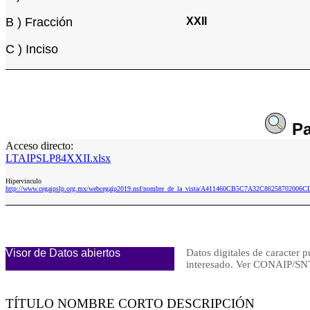
B ) Fracción
XXII
C ) Inciso
Pa
Acceso directo:
LTAIPSLP84XXII.xlsx
Hipervinculo
http://www.cegaipslp.org.mx/webcegaip2019.nsf/nombre_de_la_vista/A411460CB5C7A32C86258702006C
Visor de Datos abiertos
Datos digitales de caracter p
interesado. Ver CONAIP/
TÍTULO NOMBRE CORTO DESCRIPCIÓN