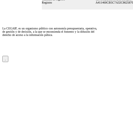
Registro
A411460CB5C7A32C8625870
La CEGAIP, es un organismo público con autonomía presupuestaria, operativa,
de gestión y de decisión, a la que se encomienda el fomento y la difusión del
derecho de acceso a la información púbica.