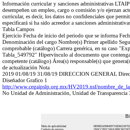
Información curricular y sanciones administrativas LTAI
desempeñen un empleo, cargo o comisión y/o ejerzan actos
curricular, es decir, los datos no confidenciales que permit
especificará si ha sido acreedor a sanciones administrati
Tabla Campos
Ejercicio Fecha de inicio del periodo que se informa Fe
Denominación del cargo Nombre(s) Primer apellido Segun
comprobable (catálogo) Carrera genérica, en su caso "Exp
Tabla_549792" Hipervínculo al documento que contenga la 
competente (catálogo) Área(s) responsable(s) que genera(n
de actualización Nota
2019 01/08/19 31/08/19 DIRECCION GENERAL Directora
Diseñador Grafico 1
http://www.cegaipslp.org.mx/HV2019.nsf/nombre_d
No Unidad de Administración, Unidad de Transparencia
Bi
Tabla de aplicabilidad
0B98DA098409716E8625870
Carátula de registro
1B6CCBEC560A389C862587