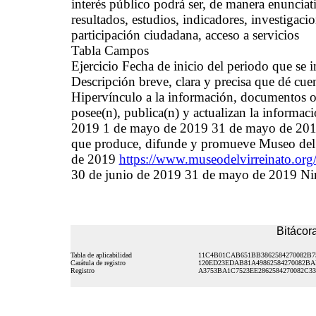
interés público podrá ser, de manera enunciati
resultados, estudios, indicadores, investigac
participación ciudadana, acceso a servicios
Tabla Campos
Ejercicio Fecha de inicio del periodo que se
Descripción breve, clara y precisa que dé cue
Hipervínculo a la información, documentos o 
posee(n), publica(n) y actualizan la informac
2019 1 de mayo de 2019 31 de mayo de 2019
que produce, difunde y promueve Museo del 
de 2019
https://www.museodelvirreinato.org/
30 de junio de 2019 31 de mayo de 2019 N
Bitácora
Tabla de aplicabilidad
11C4B01CAB651BB3862584270082B7
Carátula de registro
120ED23EDAB81A49862584270082B
Registro
A3753BA1C7523EE2862584270082C33