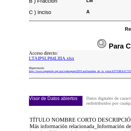
B ) Fracción
LIII
C ) Inciso
A
Re
Para
C
Acceso directo:
LTAIPSLP84LIIIA.xlsx
Hipervinculo
http://www.cegaipslp.org.mx/webcegaip2019.nsf/nombre_de_la_vista/A3753BA1C7
Visor de Datos abiertos
Datos digitales de caract
redistribuidos por cu
TÍTULO NOMBRE CORTO DESCRIPCI
Más información relacionada_Información d