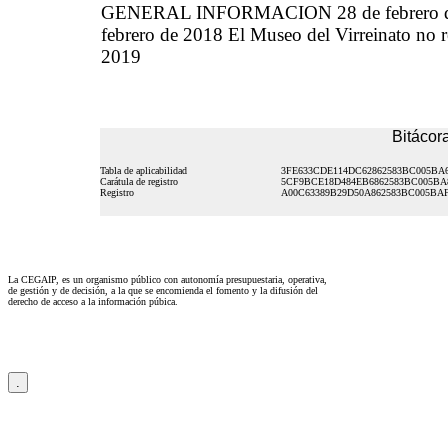
GENERAL INFORMACION 28 de febrero de 2
febrero de 2018 El Museo del Virreinato no r
2019
Bitácora
Tabla de aplicabilidad
3FE633CDE114DC62862583BC005BA
Carátula de registro
5CF9BCE18D484EB6862583BC005BA
Registro
A00C63389B29D50A862583BC005BA
La CEGAIP, es un organismo público con autonomía presupuestaria, operativa,
de gestión y de decisión, a la que se encomienda el fomento y la difusión del
derecho de acceso a la información púbica.