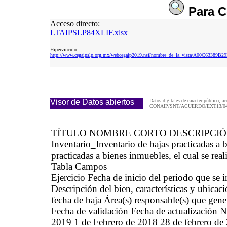
Para
C
Acceso directo:
LTAIPSLP84XLIF.xlsx
Hipervinculo
http://www.cegaipslp.org.mx/webcegaip2019.nsf/nombre_de_la_vista/A00C6338
Visor de Datos abiertos
Datos digitales de caracter público, ac
CONAIP/SNT/ACUERDO/EXT13/04/
TÍTULO NOMBRE CORTO DESCRIPCI
Inventario_Inventario de bajas practicadas 
practicadas a bienes inmuebles, el cual se real
Tabla Campos
Ejercicio Fecha de inicio del periodo que se
Descripción del bien, características y ubica
fecha de baja Área(s) responsable(s) que gene
Fecha de validación Fecha de actualización N
2019 1 de Febrero de 2018 28 de febr