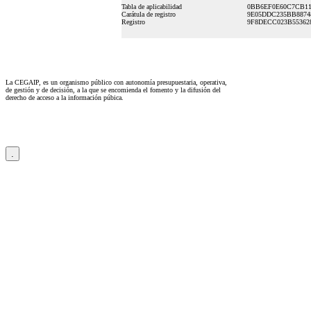
Tabla de aplicabilidad
0BB6EF0E60C7CB11
Carátula de registro
9E05DDC235BB8874
Registro
9F8DECC023B553628
La CEGAIP, es un organismo público con autonomía presupuestaria, operativa,
de gestión y de decisión, a la que se encomienda el fomento y la difusión del
derecho de acceso a la información púbica.