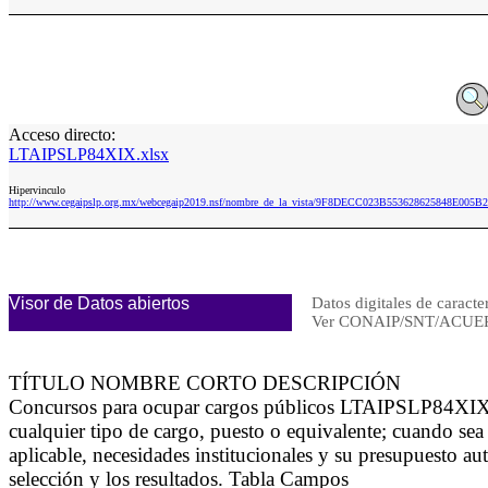
Acceso directo:
LTAIPSLP84XIX.xlsx
Hipervinculo
http://www.cegaipslp.org.mx/webcegaip2019.nsf/nombre_de_la_vista/9F8DECC023B553628625848E005B
Visor de Datos abiertos
Datos digitales de caracte
Ver CONAIP/SNT/ACUE
TÍTULO NOMBRE CORTO DESCRIPCIÓN
Concursos para ocupar cargos públicos LTAIPSLP84XIX Se
cualquier tipo de cargo, puesto o equivalente; cuando se
aplicable, necesidades institucionales y su presupuesto au
selección y los resultados. Tabla Campos