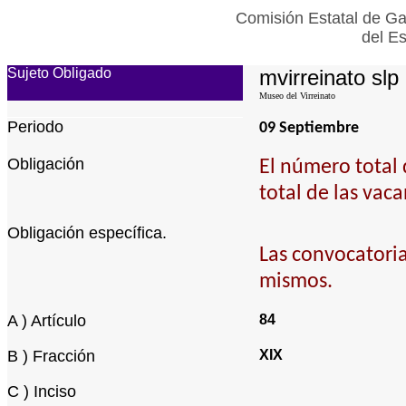
Comisión Estatal de Ga
del E
Sujeto Obligado
mvirreinato slp
Museo del Virreinato
Periodo
09 Septiembre
Obligación
El número total 
total de las vac
Obligación específica.
Las convocatoria
mismos.
A ) Artículo
84
B ) Fracción
XIX
C ) Inciso